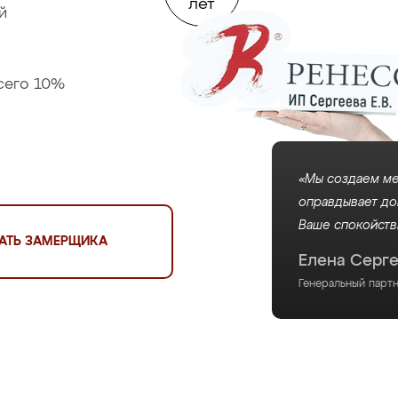
лет
й
сего 10%
«Мы создаем ме
оправдывает до
Ваше спокойств
АТЬ ЗАМЕРЩИКА
Елена Серг
Генеральный парт