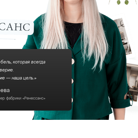
бель, которая всегда
верие.
ие — наша цель.»
еева
нер фабрики «Ренессанс»