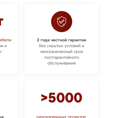
т
мебели
2 года честной гарантии
ом и
без скрытых условий и
и
неограниченный срок
постгарантийного
обслуживания
>5000
а:
реализованных проектов: