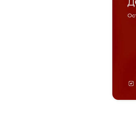
Д
Ост