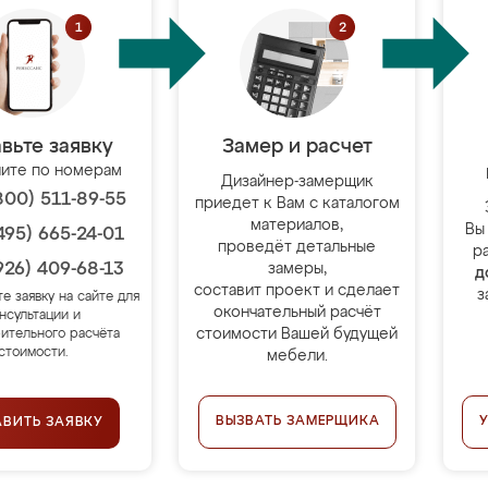
вьте заявку
Замер и расчет
ите по номерам
Дизайнер-замерщик
800) 511-89-55
приедет к Вам с каталогом
материалов,
Вы
495) 665-24-01
проведёт детальные
р
926) 409-68-13
замеры,
д
составит проект и сделает
з
те заявку на сайте для
окончательный расчёт
нсультации и
стоимости Вашей будущей
ительного расчёта
стоимости.
мебели.
ВЫЗВАТЬ ЗАМЕРЩИКА
АВИТЬ ЗАЯВКУ