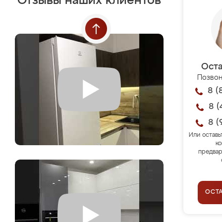
Отзывы наших клиентов
Оста
Позвон
8 (
8 (
8 (
Или оставь
ко
предвар
ОСТ