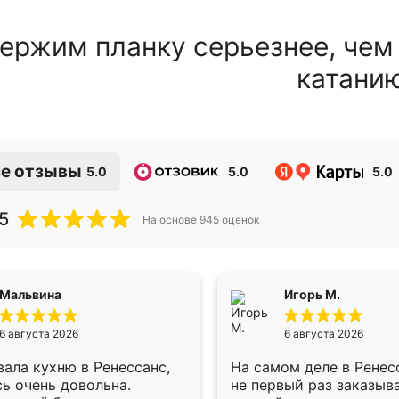
ержим планку серьезнее, чем
катани
е отзывы
5.0
5.0
5.0
5
На основе
945
оценок
Мальвина
Игорь М.
6 августа 2026
6 августа 2026
ала кухню в Ренессанс,
На самом деле в Ренес
ь очень довольна.
не первый раз заказыв