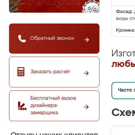
Фасад:
виды ст
Кромка
Обратный звонок
Изго
любы
Заказать расчёт
Часто 
Бесплатный вызов
дизайнера-
Схе
замерщика