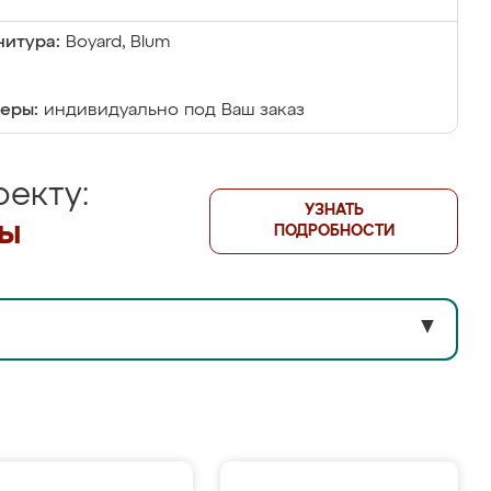
итура:
Boyard, Blum
еры:
индивидуально под Ваш заказ
екту:
УЗНАТЬ
лы
ПОДРОБНОСТИ
▼