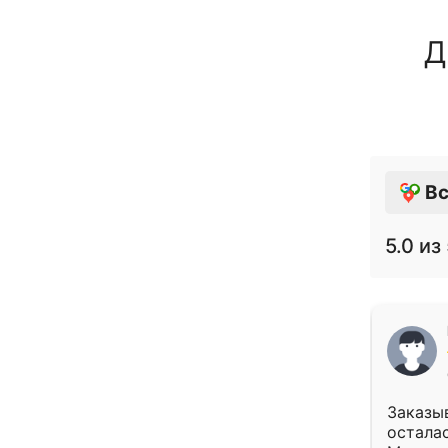
Д
Вс
5.0
из 
Заказыв
осталас