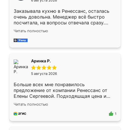
6 августа 2026
мебели буду заказывать только здесь.
Заказывала кухню в Ренессанс, осталась
очень довольна. Менеджер всё быстро
посчитала, на вопросы отвечала сразу.
Замерщик приехал в субботу, подошёл к
Читать полностью
делу со всей ответственностью. Собрали
за день, ребята работали аккуратно, даже
пыли почти не было. Качество отличное,
ящики ходят плавно, ничего не скрипит.
Всё подошло как влитое.
Аринка Р.
5 августа 2026
Больше всех мне понравилось
предложение от компании Ренессанс от
Елены Сергеевой. Подходяшщая цена и
короткие сроки изготовления. Приехавший
Читать полностью
для замера сотрудник Владислав
предложил по моему эскизу самый
1
подходящий вариант шкафа. Немного его
видоизменил, получилось даже лучше, чем