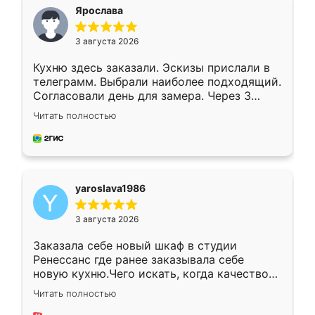
я хотела.
Ярослава
3 августа 2026
Кухню здесь заказали. Эскизы прислали в
телеграмм. Выбрали наиболее подходящий.
Согласовали день для замера. Через 3
недели кухня была уже готова. Остались
Читать полностью
довольны работой. Спасибо Ренессанс
мебель за качественную работу!
yaroslava1986
3 августа 2026
Заказала себе новый шкаф в студии
Ренессанс где ранее заказывала себе
новую кухню.Чего искать, когда качеством
вполне довольна. Служит кухня уже почти
Читать полностью
два года, нареканий нет.