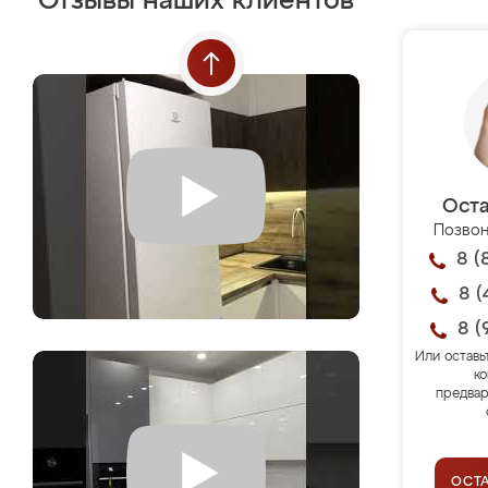
Отзывы наших клиентов
Оста
Позвон
8 (
8 (
8 (
Или оставь
ко
предвар
ОСТ