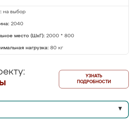
:
на выбор
ина:
2040
ьное место (ШхГ):
2000 * 800
имальная нагрузка:
80 кг
екту:
УЗНАТЬ
лы
ПОДРОБНОСТИ
▼