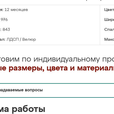
я:
12 месяцев
Цвет
976
Шир
:
843
Спал
ал:
ЛДСП / Велюр
Макс
товим по индивидуальному про
е размеры, цвета и материа
задаваемые вопросы
ма работы