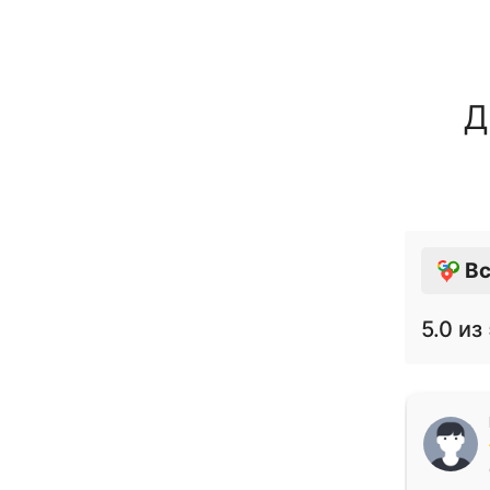
Д
Вс
5.0
из 