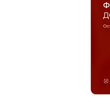
Ф
Д
Ост