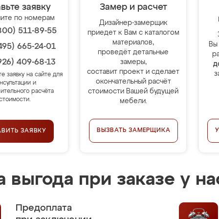
вьте заявку
Замер и расчет
ите по номерам
Дизайнер-замерщик
800) 511-89-55
приедет к Вам с каталогом
материалов,
Вы
495) 665-24-01
проведёт детальные
р
926) 409-68-13
замеры,
д
составит проект и сделает
з
те заявку на сайте для
окончательный расчёт
нсультации и
стоимости Вашей будущей
ительного расчёта
стоимости.
мебели.
ВЫЗВАТЬ ЗАМЕРЩИКА
АВИТЬ ЗАЯВКУ
 выгода при заказе у на
Предоплата