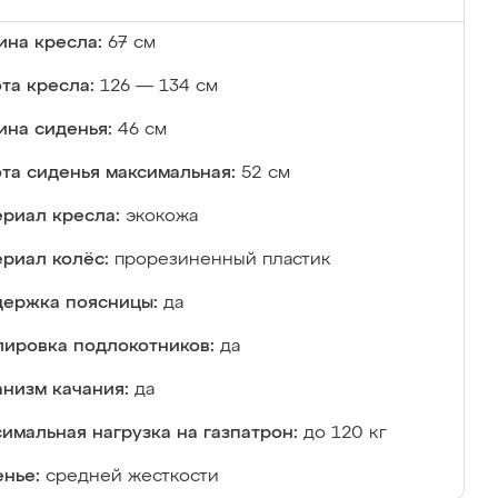
на кресла:
67 см
та кресла:
126 — 134 см
ина сиденья:
46 см
та сиденья максимальная:
52 см
риал кресла:
экокожа
риал колёс:
прорезиненный пластик
ержка поясницы:
да
лировка подлокотников:
да
низм качания:
да
имальная нагрузка на газпатрон:
до 120 кг
нье:
средней жесткости