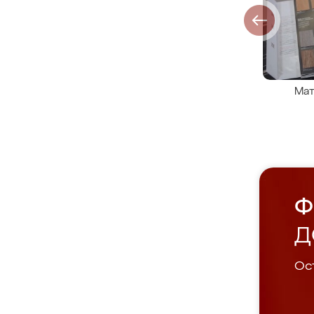
Мат
Ф
Д
Ост