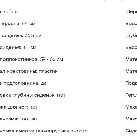
а выбор
Шири
 кресла:
54 см
Высо
 сиденья:
36,5 см
Глуб
сиденья:
44 см
Высо
подлокотников:
59 - 66 см
Мате
ал крестовины:
пластик
Мате
е подголовника:
да
Подд
овка глубины сиденья:
нет
Регу
ка для ног:
нет
Меха
анизма:
топ-ган
Макс
уемая высота:
регулируемая высота
Сиде