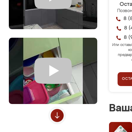
Оста
Позвон
8 (
8 (
8 (
Или оставь
ко
предвар
ОСТ
Ваша