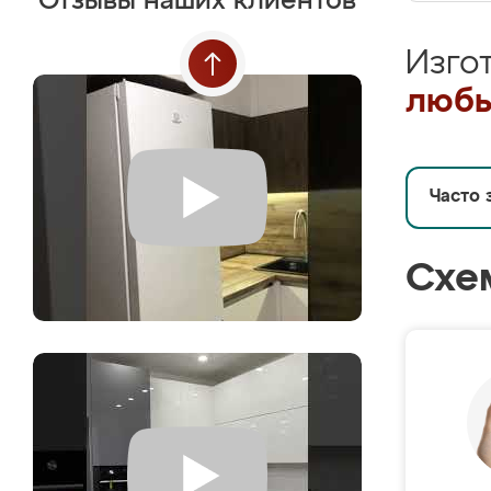
Отзывы наших клиентов
Изго
любы
Часто 
Схе