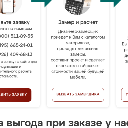
вьте заявку
Замер и расчет
ите по номерам
Дизайнер-замерщик
800) 511-89-55
приедет к Вам с каталогом
материалов,
Вы
495) 665-24-01
проведёт детальные
р
926) 409-68-13
замеры,
д
составит проект и сделает
з
те заявку на сайте для
окончательный расчёт
нсультации и
стоимости Вашей будущей
ительного расчёта
стоимости.
мебели.
ВЫЗВАТЬ ЗАМЕРЩИКА
АВИТЬ ЗАЯВКУ
 выгода при заказе у на