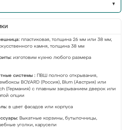
▼
ики
лешница:
пластиковая, толщина 26 мм или 38 мм;
скусственного камня, толщина 38 мм
риты:
изготовим кухню любого размера
тные системы :
ПВШ полного открывания,
ембоксы BOYARD (Россия), Blum (Австрия) или
ich (Германия) с плавным закрыванием дверок или
этой опции
ль:
в цвет фасадов или корпуса
ссуары:
Выкатные корзины, бутылочницы,
ебные уголки, карусели