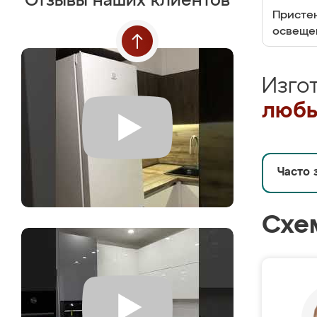
Отзывы наших клиентов
Пристен
освеще
Изго
любы
Часто 
Схе