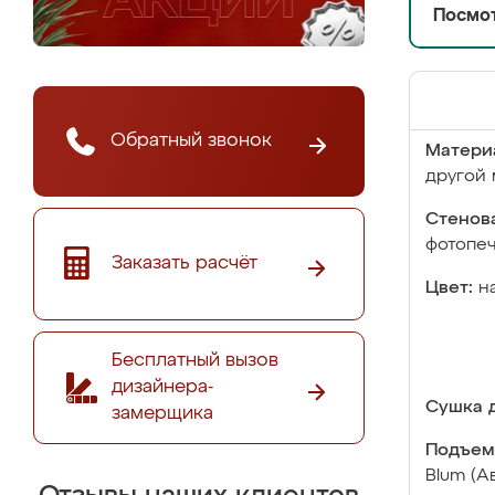
Посмот
Обратный звонок
Матери
другой 
Стенова
фотопе
Заказать расчёт
Цвет:
н
Бесплатный вызов
дизайнера-
Сушка д
замерщика
Подъем
Blum (А