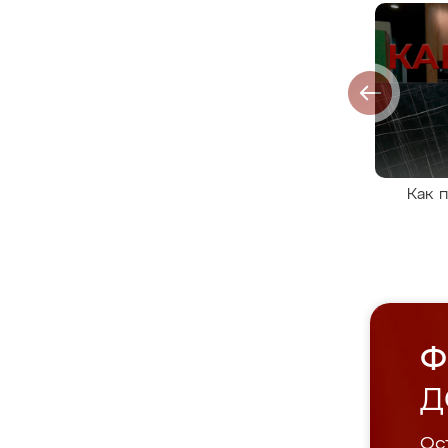
Как 
Ф
Д
Ост