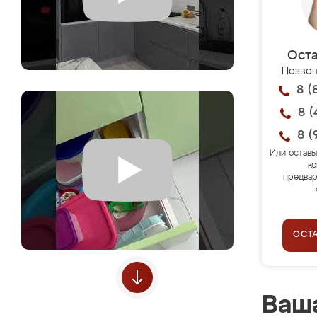
Оста
Позвон
8 (
8 (
8 (
Или оставь
ко
предвар
ОСТ
Ваша