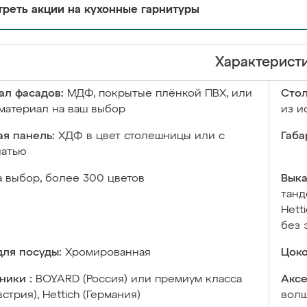
реть акции на кухонные гарнитуры
Характерист
ал фасадов:
МДФ, покрытые плёнкой ПВХ, или
Сто
материал на ваш выбор
из и
я панель:
ХДФ в цвет столешницы или с
Габа
чатью
а выбор, более 300 цветов
Выка
танд
Hett
без 
ля посуды:
Хромированная
Цоко
ники :
BOYARD (Россия) или премиум класса
Аксе
встрия), Hettich (Германия)
волш