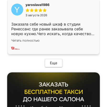
yaroslava1986
3 августа 2026
Заказала себе новый шкаф в студии
Ренессанс где ранее заказывала себе
новую кухню.Чего искать, когда качеством
вполне довольна. Служит кухня уже почти
Читать полностью
два года, нареканий нет.
Еще
ЗАКАЗАТЬ
БЕСПЛАТНОЕ ТАКСИ
ДО НАШЕГО САЛОНА