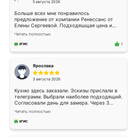
5 августа 2026
Больше всех мне понравилось
предложение от компании Ренессанс от
Елены Сергеевой. Подходяшщая цена и
короткие сроки изготовления. Приехавший
Читать полностью
для замера сотрудник Владислав
предложил по моему эскизу самый
1
подходящий вариант шкафа. Немного его
видоизменил, получилось даже лучше, чем
я хотела.
Ярослава
3 августа 2026
Кухню здесь заказали. Эскизы прислали в
телеграмм. Выбрали наиболее подходящий.
Согласовали день для замера. Через 3
недели кухня была уже готова. Остались
Читать полностью
довольны работой. Спасибо Ренессанс
мебель за качественную работу!