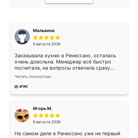
Мальвина
6 августа 2026
Заказывала кухню в Ренессанс, осталась
очень довольна. Менеджер всё быстро
посчитала, на вопросы отвечала сразу.
Замерщик приехал в субботу, подошёл к
Читать полностью
делу со всей ответственностью. Собрали
за день, ребята работали аккуратно, даже
пыли почти не было. Качество отличное,
ящики ходят плавно, ничего не скрипит.
Всё подошло как влитое.
Игорь М.
6 августа 2026
На самом деле в Ренессанс уже не первый