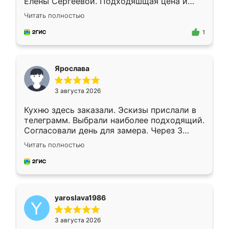
Елены Сергеевой. Подходяшщая цена и
короткие сроки изготовления. Приехавший
Читать полностью
для замера сотрудник Владислав
предложил по моему эскизу самый
1
подходящий вариант шкафа. Немного его
видоизменил, получилось даже лучше, чем
я хотела.
Ярослава
3 августа 2026
Кухню здесь заказали. Эскизы прислали в
телеграмм. Выбрали наиболее подходящий.
Согласовали день для замера. Через 3
недели кухня была уже готова. Остались
Читать полностью
довольны работой. Спасибо Ренессанс
мебель за качественную работу!
yaroslava1986
3 августа 2026