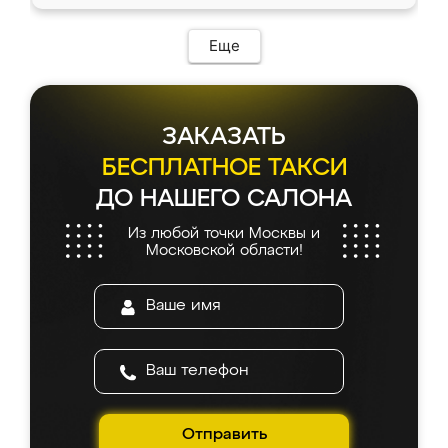
доставкой тоже никаких проблем не
возникло. Сборку выполнили аккуратно,
мебель сразу встала на свое место без
Еще
каких-либо доработок. Качеством осталась
довольна, все выглядит так, как и ожидала.
ЗАКАЗАТЬ
БЕСПЛАТНОЕ ТАКСИ
ДО НАШЕГО САЛОНА
Из любой точки Москвы и
Московской области!
Отправить