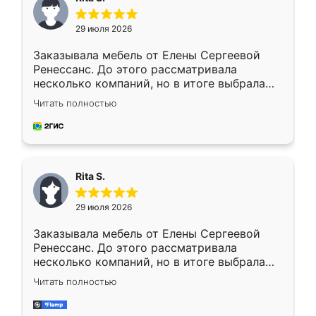
29 июля 2026
Заказывала мебель от Елены Сергеевой
Ренессанс. До этого рассматривала
несколько компаний, но в итоге выбрала
эту. Сначала обговорили условия, потом
Читать полностью
приехал замерщик, всё спокойно объяснил
и снял размеры. Изготовили в срок, с
доставкой тоже никаких проблем не
возникло. Сборку выполнили аккуратно,
мебель сразу встала на свое место без
Rita S.
каких-либо доработок. Качеством осталась
довольна, все выглядит так, как и ожидала.
29 июля 2026
Заказывала мебель от Елены Сергеевой
Ренессанс. До этого рассматривала
несколько компаний, но в итоге выбрала
эту. Сначала обговорили условия, потом
Читать полностью
приехал замерщик, всё спокойно объяснил
и снял размеры. Изготовили в срок, с