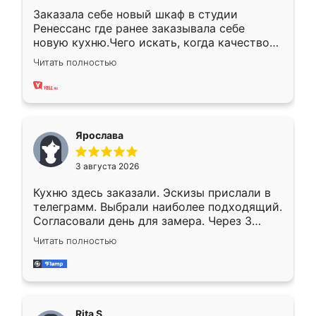
Заказала себе новый шкаф в студии
Ренессанс где ранее заказывала себе
новую кухню.Чего искать, когда качеством
вполне довольна. Служит кухня уже почти
Читать полностью
два года, нареканий нет.
Ярослава
3 августа 2026
Кухню здесь заказали. Эскизы прислали в
телеграмм. Выбрали наиболее подходящий.
Согласовали день для замера. Через 3
недели кухня была уже готова. Остались
Читать полностью
довольны работой. Спасибо Ренессанс
мебель за качественную работу!
Rita S.