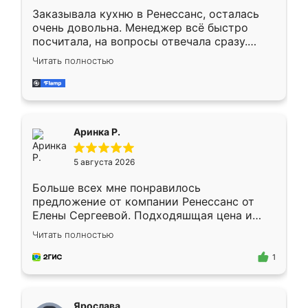
Заказывала кухню в Ренессанс, осталась
очень довольна. Менеджер всё быстро
посчитала, на вопросы отвечала сразу.
Замерщик приехал в субботу, подошёл к
Читать полностью
делу со всей ответственностью. Собрали
за день, ребята работали аккуратно, даже
пыли почти не было. Качество отличное,
ящики ходят плавно, ничего не скрипит.
Всё подошло как влитое.
Аринка Р.
5 августа 2026
Больше всех мне понравилось
предложение от компании Ренессанс от
Елены Сергеевой. Подходяшщая цена и
короткие сроки изготовления. Приехавший
Читать полностью
для замера сотрудник Владислав
предложил по моему эскизу самый
1
подходящий вариант шкафа. Немного его
видоизменил, получилось даже лучше, чем
я хотела.
Ярослава