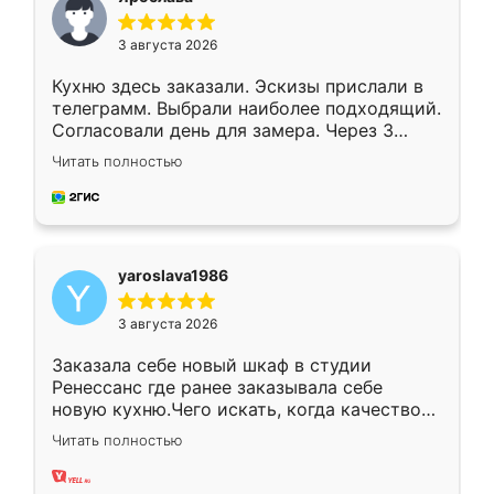
3 августа 2026
Кухню здесь заказали. Эскизы прислали в
телеграмм. Выбрали наиболее подходящий.
Согласовали день для замера. Через 3
недели кухня была уже готова. Остались
Читать полностью
довольны работой. Спасибо Ренессанс
мебель за качественную работу!
yaroslava1986
3 августа 2026
Заказала себе новый шкаф в студии
Ренессанс где ранее заказывала себе
новую кухню.Чего искать, когда качеством
вполне довольна. Служит кухня уже почти
Читать полностью
два года, нареканий нет.