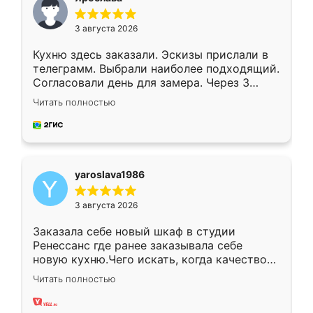
3 августа 2026
Кухню здесь заказали. Эскизы прислали в
телеграмм. Выбрали наиболее подходящий.
Согласовали день для замера. Через 3
недели кухня была уже готова. Остались
Читать полностью
довольны работой. Спасибо Ренессанс
мебель за качественную работу!
yaroslava1986
3 августа 2026
Заказала себе новый шкаф в студии
Ренессанс где ранее заказывала себе
новую кухню.Чего искать, когда качеством
вполне довольна. Служит кухня уже почти
Читать полностью
два года, нареканий нет.