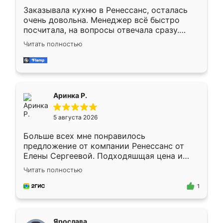
Заказывала кухню в Ренессанс, осталась
очень довольна. Менеджер всё быстро
посчитала, на вопросы отвечала сразу.
Замерщик приехал в субботу, подошёл к
Читать полностью
делу со всей ответственностью. Собрали
за день, ребята работали аккуратно, даже
пыли почти не было. Качество отличное,
ящики ходят плавно, ничего не скрипит.
Всё подошло как влитое.
Аринка Р.
5 августа 2026
Больше всех мне понравилось
предложение от компании Ренессанс от
Елены Сергеевой. Подходяшщая цена и
короткие сроки изготовления. Приехавший
Читать полностью
для замера сотрудник Владислав
предложил по моему эскизу самый
1
подходящий вариант шкафа. Немного его
видоизменил, получилось даже лучше, чем
я хотела.
Ярослава