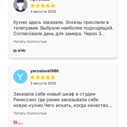
3 августа 2026
Кухню здесь заказали. Эскизы прислали в
телеграмм. Выбрали наиболее подходящий.
Согласовали день для замера. Через 3
недели кухня была уже готова. Остались
Читать полностью
довольны работой. Спасибо Ренессанс
мебель за качественную работу!
yaroslava1986
3 августа 2026
Заказала себе новый шкаф в студии
Ренессанс где ранее заказывала себе
новую кухню.Чего искать, когда качеством
вполне довольна. Служит кухня уже почти
Читать полностью
два года, нареканий нет.