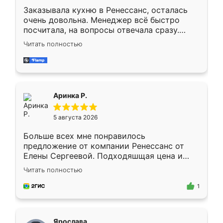
Заказывала кухню в Ренессанс, осталась
очень довольна. Менеджер всё быстро
посчитала, на вопросы отвечала сразу.
Замерщик приехал в субботу, подошёл к
Читать полностью
делу со всей ответственностью. Собрали
за день, ребята работали аккуратно, даже
пыли почти не было. Качество отличное,
ящики ходят плавно, ничего не скрипит.
Всё подошло как влитое.
Аринка Р.
5 августа 2026
Больше всех мне понравилось
предложение от компании Ренессанс от
Елены Сергеевой. Подходяшщая цена и
короткие сроки изготовления. Приехавший
Читать полностью
для замера сотрудник Владислав
предложил по моему эскизу самый
1
подходящий вариант шкафа. Немного его
видоизменил, получилось даже лучше, чем
я хотела.
Ярослава