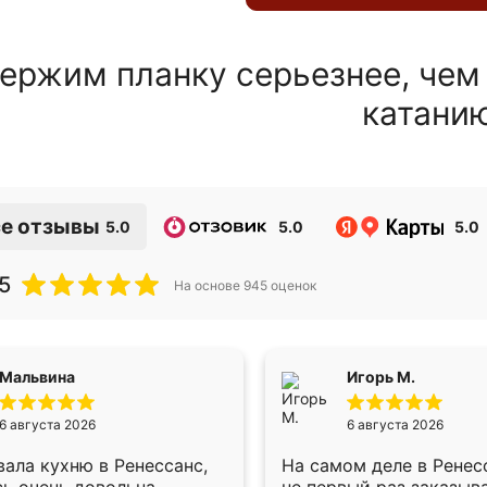
ержим планку серьезнее, чем
катани
е отзывы
5.0
5.0
5.0
5
На основе
945
оценок
Мальвина
Игорь М.
6 августа 2026
6 августа 2026
ала кухню в Ренессанс,
На самом деле в Ренес