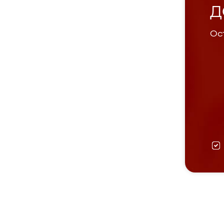
Д
Ост