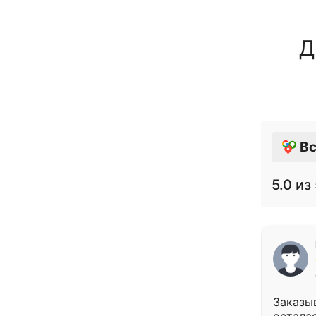
Д
Вс
5.0
из 
Заказыв