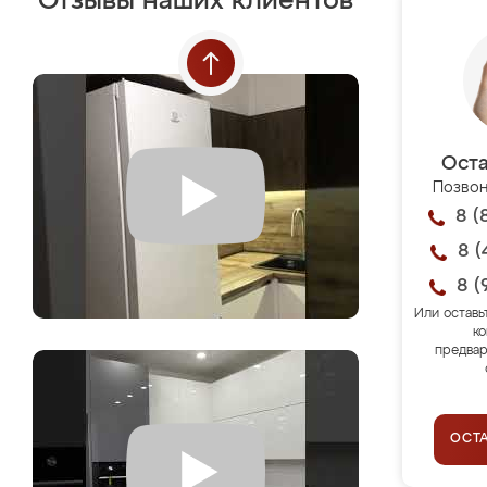
Отзывы наших клиентов
Оста
Позвон
8 (
8 (
8 (
Или оставь
ко
предвар
ОСТ