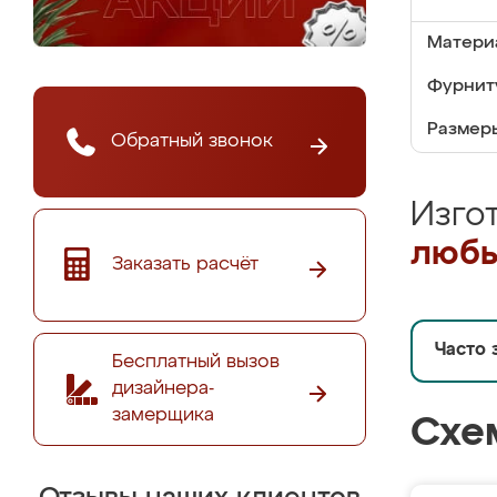
Матери
Фурнит
Размер
Обратный звонок
Изго
любы
Заказать расчёт
Часто 
Бесплатный вызов
дизайнера-
замерщика
Схе