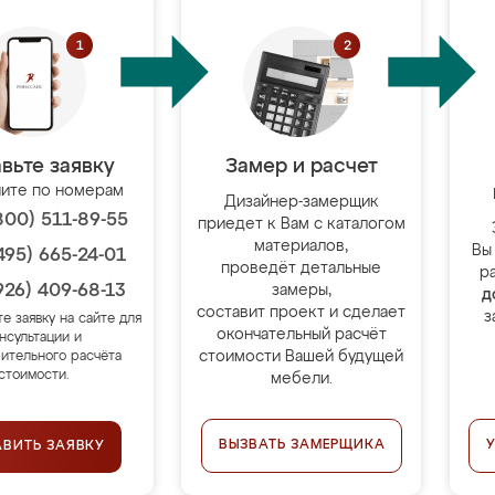
вьте заявку
Замер и расчет
ите по номерам
Дизайнер-замерщик
800) 511-89-55
приедет к Вам с каталогом
материалов,
Вы
495) 665-24-01
проведёт детальные
р
926) 409-68-13
замеры,
д
составит проект и сделает
з
те заявку на сайте для
окончательный расчёт
нсультации и
стоимости Вашей будущей
ительного расчёта
стоимости.
мебели.
ВЫЗВАТЬ ЗАМЕРЩИКА
АВИТЬ ЗАЯВКУ