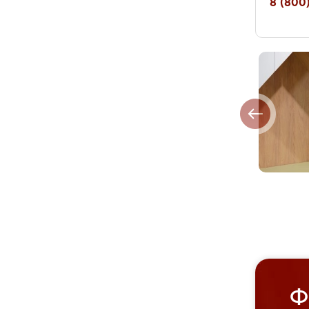
8 (800)
Ф