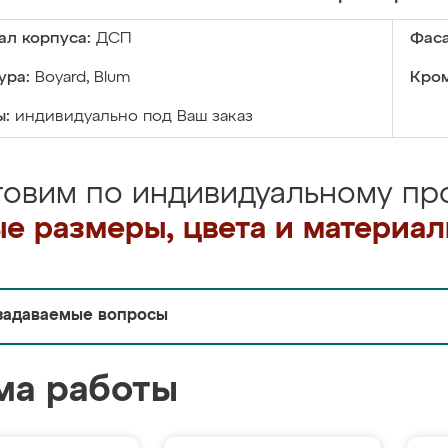
ал корпуса:
ДСП
Фаса
ура:
Boyard, Blum
Кром
ы:
индивидуально под Ваш заказ
товим по индивидуальному про
е размеры, цвета и материа
задаваемые вопросы
ма работы