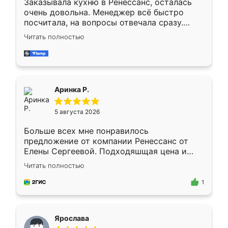
Заказывала кухню в Ренессанс, осталась
очень довольна. Менеджер всё быстро
посчитала, на вопросы отвечала сразу.
Замерщик приехал в субботу, подошёл к
Читать полностью
делу со всей ответственностью. Собрали
за день, ребята работали аккуратно, даже
пыли почти не было. Качество отличное,
ящики ходят плавно, ничего не скрипит.
Всё подошло как влитое.
Аринка Р.
5 августа 2026
Больше всех мне понравилось
предложение от компании Ренессанс от
Елены Сергеевой. Подходяшщая цена и
короткие сроки изготовления. Приехавший
Читать полностью
для замера сотрудник Владислав
предложил по моему эскизу самый
1
подходящий вариант шкафа. Немного его
видоизменил, получилось даже лучше, чем
я хотела.
Ярослава