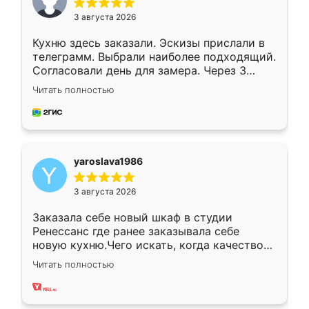
3 августа 2026
Кухню здесь заказали. Эскизы прислали в
телеграмм. Выбрали наиболее подходящий.
Согласовали день для замера. Через 3
недели кухня была уже готова. Остались
Читать полностью
довольны работой. Спасибо Ренессанс
мебель за качественную работу!
yaroslava1986
3 августа 2026
Заказала себе новый шкаф в студии
Ренессанс где ранее заказывала себе
новую кухню.Чего искать, когда качеством
вполне довольна. Служит кухня уже почти
Читать полностью
два года, нареканий нет.