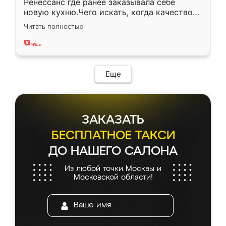
Ренессанс где ранее заказывала себе
новую кухню.Чего искать, когда качеством
вполне довольна. Служит кухня уже почти
Читать полностью
два года, нареканий нет.
Еще
ЗАКАЗАТЬ
БЕСПЛАТНОЕ ТАКСИ
ДО НАШЕГО САЛОНА
Из любой точки Москвы и
Московской области!