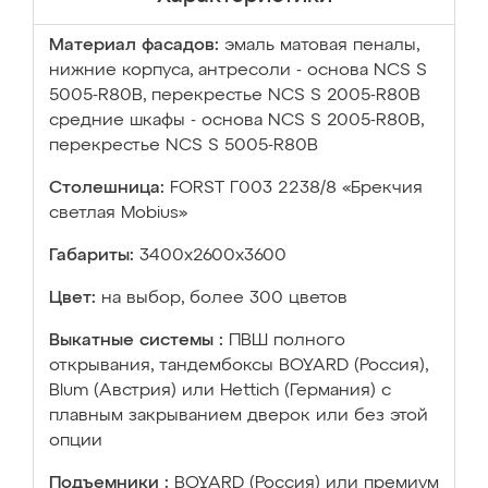
Материал фасадов:
эмаль матовая пеналы,
нижние корпуса, антресоли - основа NCS S
5005-R80B, перекрестье NCS S 2005-R80B
средние шкафы - основа NCS S 2005-R80B,
перекрестье NCS S 5005-R80B
Столешница:
FORST Г003 2238/8 «Брекчия
светлая Mobius»
Габариты:
3400х2600х3600
Цвет:
на выбор, более 300 цветов
Выкатные системы :
ПВШ полного
открывания, тандембоксы BOYARD (Россия),
Blum (Австрия) или Hettich (Германия) с
плавным закрыванием дверок или без этой
опции
Подъемники :
BOYARD (Россия) или премиум