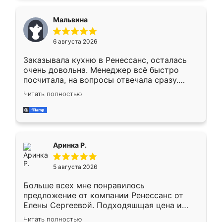
сравнивал с разными конкурентами в этом
сегменте ,выбор у конкурентов куда
Мальвина
меньше, здесь же он более разнообразный.
Мне нравится ,если что-то потребуется из
6 августа 2026
мебели буду заказывать только здесь.
Заказывала кухню в Ренессанс, осталась
очень довольна. Менеджер всё быстро
посчитала, на вопросы отвечала сразу.
Замерщик приехал в субботу, подошёл к
Читать полностью
делу со всей ответственностью. Собрали
за день, ребята работали аккуратно, даже
пыли почти не было. Качество отличное,
ящики ходят плавно, ничего не скрипит.
Всё подошло как влитое.
Аринка Р.
5 августа 2026
Больше всех мне понравилось
предложение от компании Ренессанс от
Елены Сергеевой. Подходяшщая цена и
короткие сроки изготовления. Приехавший
Читать полностью