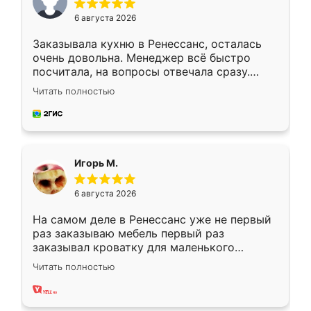
6 августа 2026
Заказывала кухню в Ренессанс, осталась
очень довольна. Менеджер всё быстро
посчитала, на вопросы отвечала сразу.
Замерщик приехал в субботу, подошёл к
Читать полностью
делу со всей ответственностью. Собрали
за день, ребята работали аккуратно, даже
пыли почти не было. Качество отличное,
ящики ходят плавно, ничего не скрипит.
Всё подошло как влитое.
Игорь М.
6 августа 2026
На самом деле в Ренессанс уже не первый
раз заказываю мебель первый раз
заказывал кроватку для маленького
ребёнка при его рождении ,во второй раз
Читать полностью
заказал шкаф-купе. По качеству очень
хорошее сборка достаточно быстрая,
также адекватные цены. До этого