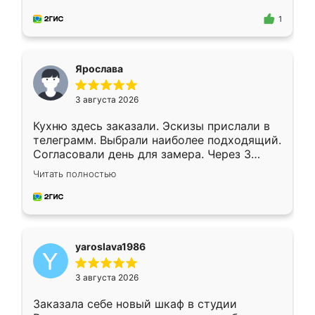
для замера сотрудник Владислав
предложил по моему эскизу самый
1
подходящий вариант шкафа. Немного его
видоизменил, получилось даже лучше, чем
я хотела.
Ярослава
3 августа 2026
Кухню здесь заказали. Эскизы прислали в
телеграмм. Выбрали наиболее подходящий.
Согласовали день для замера. Через 3
недели кухня была уже готова. Остались
Читать полностью
довольны работой. Спасибо Ренессанс
мебель за качественную работу!
yaroslava1986
3 августа 2026
Заказала себе новый шкаф в студии