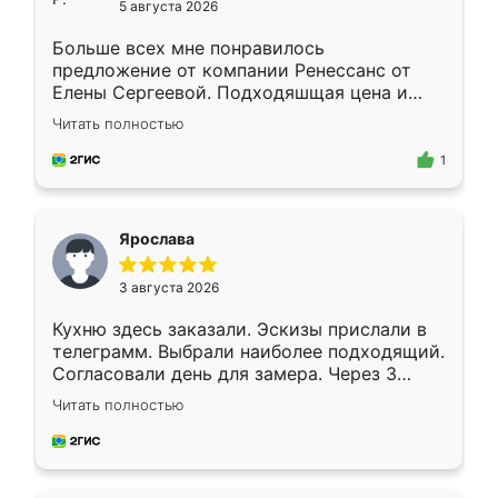
5 августа 2026
Больше всех мне понравилось
предложение от компании Ренессанс от
Елены Сергеевой. Подходяшщая цена и
короткие сроки изготовления. Приехавший
Читать полностью
для замера сотрудник Владислав
предложил по моему эскизу самый
1
подходящий вариант шкафа. Немного его
видоизменил, получилось даже лучше, чем
я хотела.
Ярослава
3 августа 2026
Кухню здесь заказали. Эскизы прислали в
телеграмм. Выбрали наиболее подходящий.
Согласовали день для замера. Через 3
недели кухня была уже готова. Остались
Читать полностью
довольны работой. Спасибо Ренессанс
мебель за качественную работу!