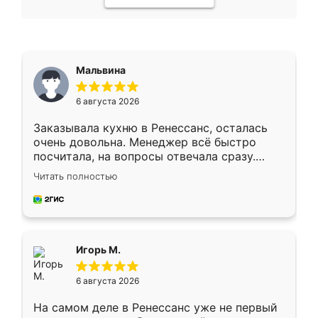
Мальвина
6 августа 2026
Заказывала кухню в Ренессанс, осталась
очень довольна. Менеджер всё быстро
посчитала, на вопросы отвечала сразу.
Замерщик приехал в субботу, подошёл к
Читать полностью
делу со всей ответственностью. Собрали
за день, ребята работали аккуратно, даже
пыли почти не было. Качество отличное,
ящики ходят плавно, ничего не скрипит.
Всё подошло как влитое.
Игорь М.
6 августа 2026
На самом деле в Ренессанс уже не первый