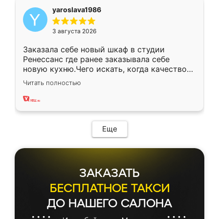
yaroslava1986
3 августа 2026
Заказала себе новый шкаф в студии
Ренессанс где ранее заказывала себе
новую кухню.Чего искать, когда качеством
вполне довольна. Служит кухня уже почти
Читать полностью
два года, нареканий нет.
Еще
ЗАКАЗАТЬ
БЕСПЛАТНОЕ ТАКСИ
ДО НАШЕГО САЛОНА