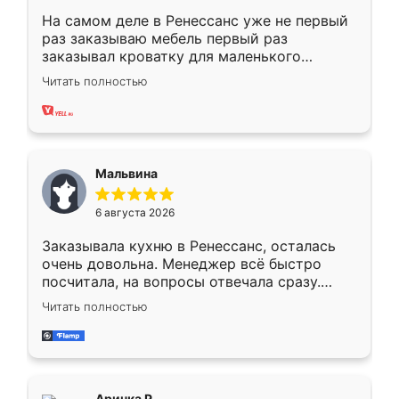
На самом деле в Ренессанс уже не первый
раз заказываю мебель первый раз
заказывал кроватку для маленького
ребёнка при его рождении ,во второй раз
Читать полностью
заказал шкаф-купе. По качеству очень
хорошее сборка достаточно быстрая,
также адекватные цены. До этого
сравнивал с разными конкурентами в этом
сегменте ,выбор у конкурентов куда
Мальвина
меньше, здесь же он более разнообразный.
Мне нравится ,если что-то потребуется из
6 августа 2026
мебели буду заказывать только здесь.
Заказывала кухню в Ренессанс, осталась
очень довольна. Менеджер всё быстро
посчитала, на вопросы отвечала сразу.
Замерщик приехал в субботу, подошёл к
Читать полностью
делу со всей ответственностью. Собрали
за день, ребята работали аккуратно, даже
пыли почти не было. Качество отличное,
ящики ходят плавно, ничего не скрипит.
Всё подошло как влитое.
Аринка Р.