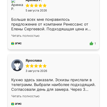
5 августа 2026
Больше всех мне понравилось
предложение от компании Ренессанс от
Елены Сергеевой. Подходяшщая цена и
короткие сроки изготовления. Приехавший
Читать полностью
для замера сотрудник Владислав
предложил по моему эскизу самый
1
подходящий вариант шкафа. Немного его
видоизменил, получилось даже лучше, чем
я хотела.
Ярослава
3 августа 2026
Кухню здесь заказали. Эскизы прислали в
телеграмм. Выбрали наиболее подходящий.
Согласовали день для замера. Через 3
недели кухня была уже готова. Остались
Читать полностью
довольны работой. Спасибо Ренессанс
мебель за качественную работу!