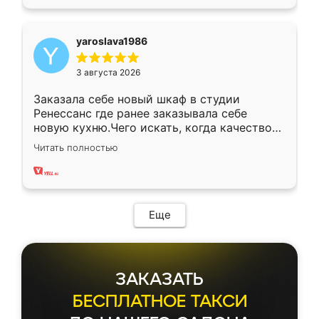
yaroslava1986
3 августа 2026
Заказала себе новый шкаф в студии
Ренессанс где ранее заказывала себе
новую кухню.Чего искать, когда качеством
вполне довольна. Служит кухня уже почти
Читать полностью
два года, нареканий нет.
Еще
ЗАКАЗАТЬ
БЕСПЛАТНОЕ ТАКСИ