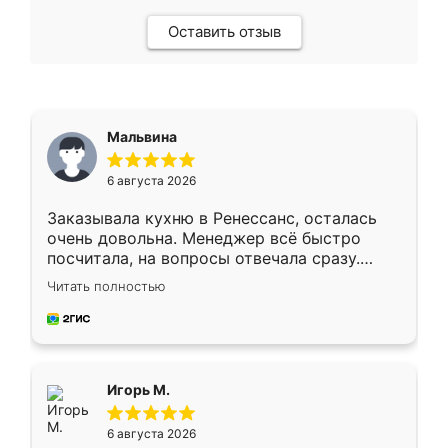
Оставить отзыв
Мальвина
6 августа 2026
Заказывала кухню в Ренессанс, осталась
очень довольна. Менеджер всё быстро
посчитала, на вопросы отвечала сразу.
Замерщик приехал в субботу, подошёл к
Читать полностью
делу со всей ответственностью. Собрали
за день, ребята работали аккуратно, даже
пыли почти не было. Качество отличное,
ящики ходят плавно, ничего не скрипит.
Всё подошло как влитое.
Игорь М.
6 августа 2026