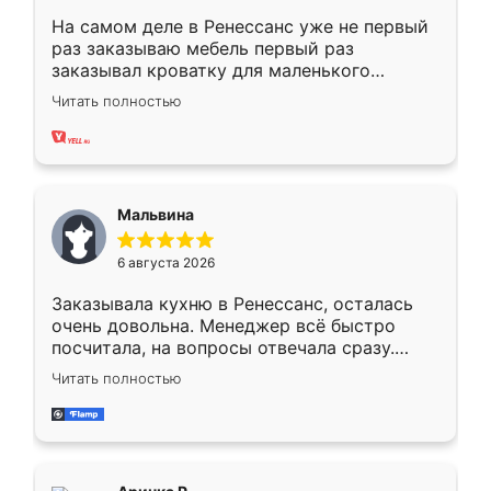
На самом деле в Ренессанс уже не первый
раз заказываю мебель первый раз
заказывал кроватку для маленького
ребёнка при его рождении ,во второй раз
Читать полностью
заказал шкаф-купе. По качеству очень
хорошее сборка достаточно быстрая,
также адекватные цены. До этого
сравнивал с разными конкурентами в этом
сегменте ,выбор у конкурентов куда
Мальвина
меньше, здесь же он более разнообразный.
Мне нравится ,если что-то потребуется из
6 августа 2026
мебели буду заказывать только здесь.
Заказывала кухню в Ренессанс, осталась
очень довольна. Менеджер всё быстро
посчитала, на вопросы отвечала сразу.
Замерщик приехал в субботу, подошёл к
Читать полностью
делу со всей ответственностью. Собрали
за день, ребята работали аккуратно, даже
пыли почти не было. Качество отличное,
ящики ходят плавно, ничего не скрипит.
Всё подошло как влитое.