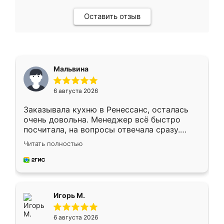
Оставить отзыв
Мальвина
6 августа 2026
Заказывала кухню в Ренессанс, осталась
очень довольна. Менеджер всё быстро
посчитала, на вопросы отвечала сразу.
Замерщик приехал в субботу, подошёл к
Читать полностью
делу со всей ответственностью. Собрали
за день, ребята работали аккуратно, даже
пыли почти не было. Качество отличное,
ящики ходят плавно, ничего не скрипит.
Всё подошло как влитое.
Игорь М.
6 августа 2026