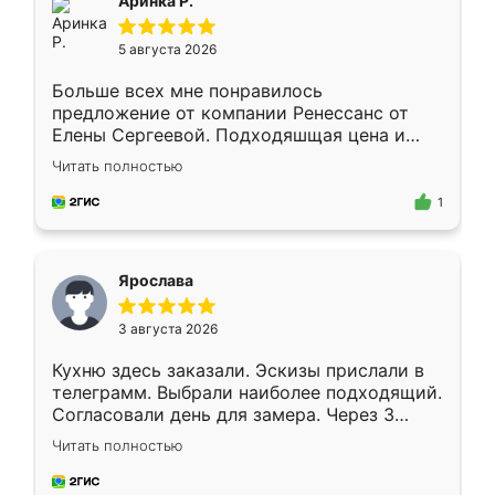
Аринка Р.
5 августа 2026
Больше всех мне понравилось
предложение от компании Ренессанс от
Елены Сергеевой. Подходяшщая цена и
короткие сроки изготовления. Приехавший
Читать полностью
для замера сотрудник Владислав
предложил по моему эскизу самый
1
подходящий вариант шкафа. Немного его
видоизменил, получилось даже лучше, чем
я хотела.
Ярослава
3 августа 2026
Кухню здесь заказали. Эскизы прислали в
телеграмм. Выбрали наиболее подходящий.
Согласовали день для замера. Через 3
недели кухня была уже готова. Остались
Читать полностью
довольны работой. Спасибо Ренессанс
мебель за качественную работу!