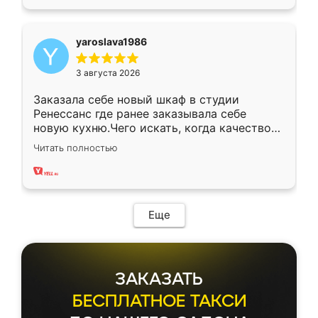
yaroslava1986
3 августа 2026
Заказала себе новый шкаф в студии
Ренессанс где ранее заказывала себе
новую кухню.Чего искать, когда качеством
вполне довольна. Служит кухня уже почти
Читать полностью
два года, нареканий нет.
Еще
ЗАКАЗАТЬ
БЕСПЛАТНОЕ ТАКСИ