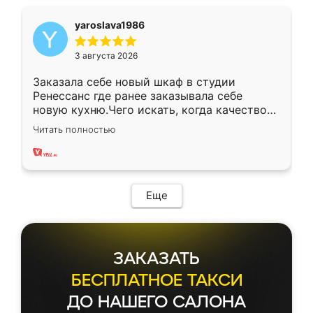
yaroslava1986
3 августа 2026
Заказала себе новый шкаф в студии
Ренессанс где ранее заказывала себе
новую кухню.Чего искать, когда качеством
вполне довольна. Служит кухня уже почти
Читать полностью
два года, нареканий нет.
Еще
ЗАКАЗАТЬ
БЕСПЛАТНОЕ ТАКСИ
ДО НАШЕГО САЛОНА