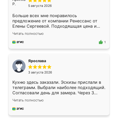
5 августа 2026
Больше всех мне понравилось
предложение от компании Ренессанс от
Елены Сергеевой. Подходяшщая цена и
короткие сроки изготовления. Приехавший
Читать полностью
для замера сотрудник Владислав
предложил по моему эскизу самый
1
подходящий вариант шкафа. Немного его
видоизменил, получилось даже лучше, чем
я хотела.
Ярослава
3 августа 2026
Кухню здесь заказали. Эскизы прислали в
телеграмм. Выбрали наиболее подходящий.
Согласовали день для замера. Через 3
недели кухня была уже готова. Остались
Читать полностью
довольны работой. Спасибо Ренессанс
мебель за качественную работу!