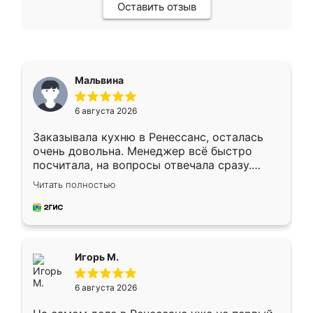
Оставить отзыв
Мальвина
6 августа 2026
Заказывала кухню в Ренессанс, осталась
очень довольна. Менеджер всё быстро
посчитала, на вопросы отвечала сразу.
Замерщик приехал в субботу, подошёл к
Читать полностью
делу со всей ответственностью. Собрали
за день, ребята работали аккуратно, даже
пыли почти не было. Качество отличное,
ящики ходят плавно, ничего не скрипит.
Всё подошло как влитое.
Игорь М.
6 августа 2026