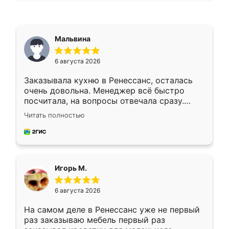
Мальвина
6 августа 2026
Заказывала кухню в Ренессанс, осталась
очень довольна. Менеджер всё быстро
посчитала, на вопросы отвечала сразу.
Замерщик приехал в субботу, подошёл к
Читать полностью
делу со всей ответственностью. Собрали
за день, ребята работали аккуратно, даже
пыли почти не было. Качество отличное,
ящики ходят плавно, ничего не скрипит.
Всё подошло как влитое.
Игорь М.
6 августа 2026
На самом деле в Ренессанс уже не первый
раз заказываю мебель первый раз