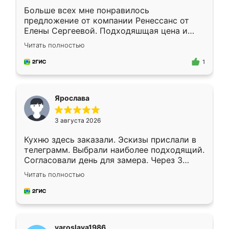
Больше всех мне понравилось
предложение от компании Ренессанс от
Елены Сергеевой. Подходяшщая цена и
короткие сроки изготовления. Приехавший
Читать полностью
для замера сотрудник Владислав
предложил по моему эскизу самый
1
подходящий вариант шкафа. Немного его
видоизменил, получилось даже лучше, чем
я хотела.
Ярослава
3 августа 2026
Кухню здесь заказали. Эскизы прислали в
телеграмм. Выбрали наиболее подходящий.
Согласовали день для замера. Через 3
недели кухня была уже готова. Остались
Читать полностью
довольны работой. Спасибо Ренессанс
мебель за качественную работу!
yaroslava1986