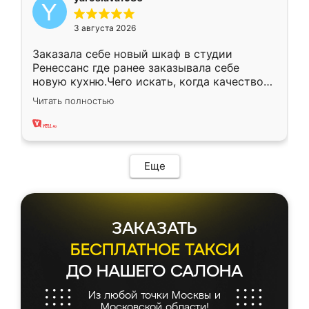
3 августа 2026
Заказала себе новый шкаф в студии
Ренессанс где ранее заказывала себе
новую кухню.Чего искать, когда качеством
вполне довольна. Служит кухня уже почти
Читать полностью
два года, нареканий нет.
Еще
ЗАКАЗАТЬ
БЕСПЛАТНОЕ ТАКСИ
ДО НАШЕГО САЛОНА
Из любой точки Москвы и
Московской области!