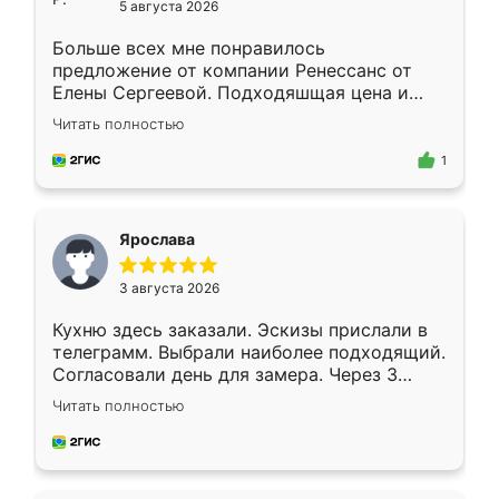
5 августа 2026
Больше всех мне понравилось
предложение от компании Ренессанс от
Елены Сергеевой. Подходяшщая цена и
короткие сроки изготовления. Приехавший
Читать полностью
для замера сотрудник Владислав
предложил по моему эскизу самый
1
подходящий вариант шкафа. Немного его
видоизменил, получилось даже лучше, чем
я хотела.
Ярослава
3 августа 2026
Кухню здесь заказали. Эскизы прислали в
телеграмм. Выбрали наиболее подходящий.
Согласовали день для замера. Через 3
недели кухня была уже готова. Остались
Читать полностью
довольны работой. Спасибо Ренессанс
мебель за качественную работу!