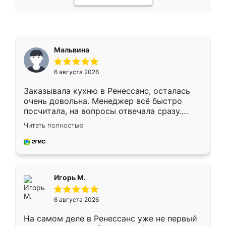
Мальвина
6 августа 2026
Заказывала кухню в Ренессанс, осталась
очень довольна. Менеджер всё быстро
посчитала, на вопросы отвечала сразу.
Замерщик приехал в субботу, подошёл к
Читать полностью
делу со всей ответственностью. Собрали
за день, ребята работали аккуратно, даже
пыли почти не было. Качество отличное,
ящики ходят плавно, ничего не скрипит.
Всё подошло как влитое.
Игорь М.
6 августа 2026
На самом деле в Ренессанс уже не первый