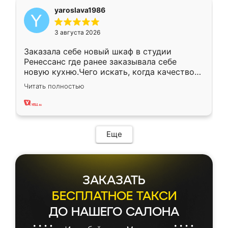
yaroslava1986
3 августа 2026
Заказала себе новый шкаф в студии
Ренессанс где ранее заказывала себе
новую кухню.Чего искать, когда качеством
вполне довольна. Служит кухня уже почти
Читать полностью
два года, нареканий нет.
Еще
ЗАКАЗАТЬ
БЕСПЛАТНОЕ ТАКСИ
ДО НАШЕГО САЛОНА