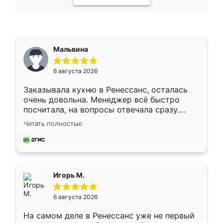
Мальвина
6 августа 2026
Заказывала кухню в Ренессанс, осталась
очень довольна. Менеджер всё быстро
посчитала, на вопросы отвечала сразу.
Замерщик приехал в субботу, подошёл к
Читать полностью
делу со всей ответственностью. Собрали
за день, ребята работали аккуратно, даже
пыли почти не было. Качество отличное,
ящики ходят плавно, ничего не скрипит.
Всё подошло как влитое.
Игорь М.
6 августа 2026
На самом деле в Ренессанс уже не первый