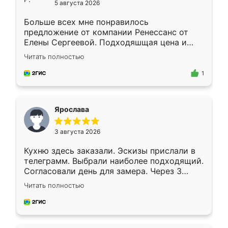
5 августа 2026
Больше всех мне понравилось
предложение от компании Ренессанс от
Елены Сергеевой. Подходяшщая цена и
короткие сроки изготовления. Приехавший
Читать полностью
для замера сотрудник Владислав
предложил по моему эскизу самый
1
подходящий вариант шкафа. Немного его
видоизменил, получилось даже лучше, чем
я хотела.
Ярослава
3 августа 2026
Кухню здесь заказали. Эскизы прислали в
телеграмм. Выбрали наиболее подходящий.
Согласовали день для замера. Через 3
недели кухня была уже готова. Остались
Читать полностью
довольны работой. Спасибо Ренессанс
мебель за качественную работу!