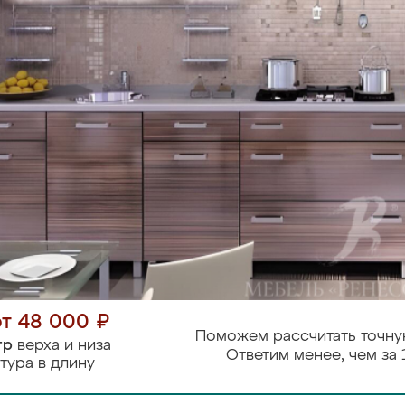
от 48 000 ₽
Поможем рассчитать точну
тр
верха и низа
Ответим менее, чем за 
тура в длину