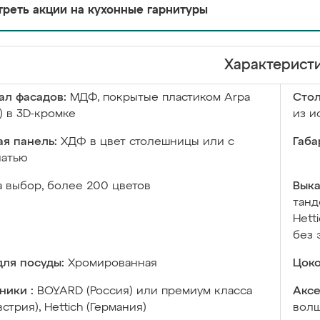
реть акции на кухонные гарнитуры
Характерист
ал фасадов:
МДФ, покрытые пластиком Arpa
Сто
) в 3D-кромке
из и
я панель:
ХДФ в цвет столешницы или с
Габа
чатью
а выбор, более 200 цветов
Выка
танд
Hett
без 
ля посуды:
Хромированная
Цоко
ники :
BOYARD (Россия) или премиум класса
Аксе
встрия), Hettich (Германия)
волш