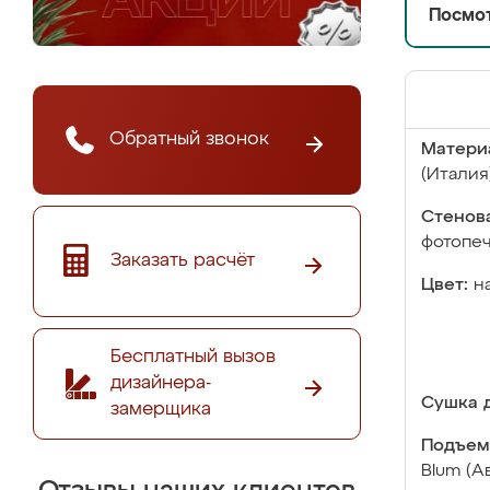
Посмот
Обратный звонок
Матери
(Италия
Стенова
фотопе
Заказать расчёт
Цвет:
н
Бесплатный вызов
дизайнера-
Сушка д
замерщика
Подъем
Blum (А