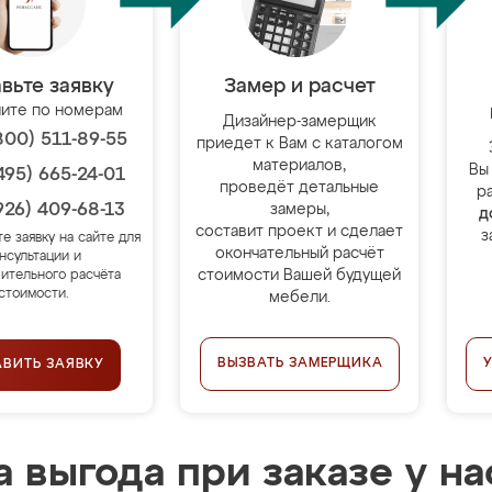
вьте заявку
Замер и расчет
ите по номерам
Дизайнер-замерщик
800) 511-89-55
приедет к Вам с каталогом
материалов,
Вы
495) 665-24-01
проведёт детальные
р
926) 409-68-13
замеры,
д
составит проект и сделает
з
те заявку на сайте для
окончательный расчёт
нсультации и
стоимости Вашей будущей
ительного расчёта
стоимости.
мебели.
ВЫЗВАТЬ ЗАМЕРЩИКА
АВИТЬ ЗАЯВКУ
 выгода при заказе у на