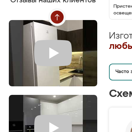
Отзывы наших клиентов
Пристен
освеще
Изго
любы
Часто 
Схе