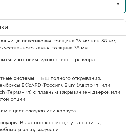
▼
ики
лешница:
пластиковая, толщина 26 мм или 38 мм;
скусственного камня, толщина 38 мм
риты:
изготовим кухню любого размера
тные системы :
ПВШ полного открывания,
ембоксы BOYARD (Россия), Blum (Австрия) или
ich (Германия) с плавным закрыванием дверок или
этой опции
ль:
в цвет фасадов или корпуса
ссуары:
Выкатные корзины, бутылочницы,
ебные уголки, карусели