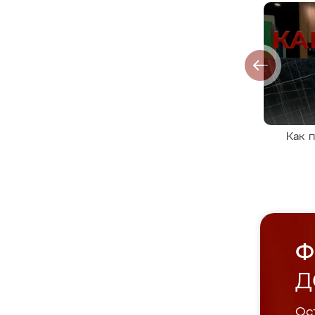
Как 
Ф
Д
Ост