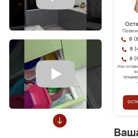
Оста
Позвон
8 (
8 (
8 (
Или оставь
ко
предвар
ОСТ
Ваша