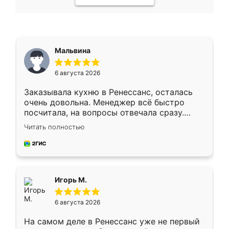
Мальвина
6 августа 2026
Заказывала кухню в Ренессанс, осталась
очень довольна. Менеджер всё быстро
посчитала, на вопросы отвечала сразу.
Замерщик приехал в субботу, подошёл к
Читать полностью
делу со всей ответственностью. Собрали
за день, ребята работали аккуратно, даже
пыли почти не было. Качество отличное,
ящики ходят плавно, ничего не скрипит.
Всё подошло как влитое.
Игорь М.
6 августа 2026
На самом деле в Ренессанс уже не первый