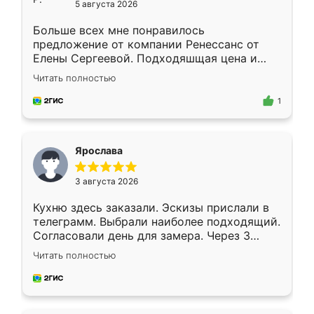
5 августа 2026
Больше всех мне понравилось
предложение от компании Ренессанс от
Елены Сергеевой. Подходяшщая цена и
короткие сроки изготовления. Приехавший
Читать полностью
для замера сотрудник Владислав
предложил по моему эскизу самый
1
подходящий вариант шкафа. Немного его
видоизменил, получилось даже лучше, чем
я хотела.
Ярослава
3 августа 2026
Кухню здесь заказали. Эскизы прислали в
телеграмм. Выбрали наиболее подходящий.
Согласовали день для замера. Через 3
недели кухня была уже готова. Остались
Читать полностью
довольны работой. Спасибо Ренессанс
мебель за качественную работу!