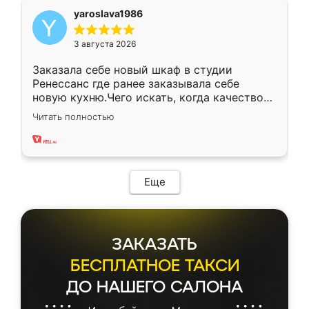
yaroslava1986
3 августа 2026
Заказала себе новый шкаф в студии
Ренессанс где ранее заказывала себе
новую кухню.Чего искать, когда качеством
вполне довольна. Служит кухня уже почти
Читать полностью
два года, нареканий нет.
Еще
ЗАКАЗАТЬ
БЕСПЛАТНОЕ ТАКСИ
ДО НАШЕГО САЛОНА