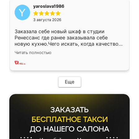
yaroslava1986
3 августа 2026
Заказала себе новый шкаф в студии
Ренессанс где ранее заказывала себе
новую кухню.Чего искать, когда качеством
вполне довольна. Служит кухня уже почти
Читать полностью
два года, нареканий нет.
Еще
ЗАКАЗАТЬ
БЕСПЛАТНОЕ ТАКСИ
ДО НАШЕГО САЛОНА