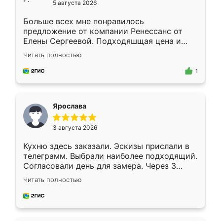
5 августа 2026
Больше всех мне понравилось
предложение от компании Ренессанс от
Елены Сергеевой. Подходяшщая цена и
короткие сроки изготовления. Приехавший
Читать полностью
для замера сотрудник Владислав
предложил по моему эскизу самый
1
подходящий вариант шкафа. Немного его
видоизменил, получилось даже лучше, чем
я хотела.
Ярослава
3 августа 2026
Кухню здесь заказали. Эскизы прислали в
телеграмм. Выбрали наиболее подходящий.
Согласовали день для замера. Через 3
недели кухня была уже готова. Остались
Читать полностью
довольны работой. Спасибо Ренессанс
мебель за качественную работу!