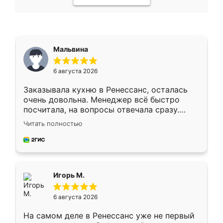
Мальвина
6 августа 2026
Заказывала кухню в Ренессанс, осталась
очень довольна. Менеджер всё быстро
посчитала, на вопросы отвечала сразу.
Замерщик приехал в субботу, подошёл к
Читать полностью
делу со всей ответственностью. Собрали
за день, ребята работали аккуратно, даже
пыли почти не было. Качество отличное,
ящики ходят плавно, ничего не скрипит.
Всё подошло как влитое.
Игорь М.
6 августа 2026
На самом деле в Ренессанс уже не первый