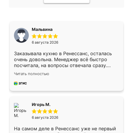
Мальвина
6 августа 2026
Заказывала кухню в Ренессанс, осталась
очень довольна. Менеджер всё быстро
посчитала, на вопросы отвечала сразу.
Замерщик приехал в субботу, подошёл к
Читать полностью
делу со всей ответственностью. Собрали
за день, ребята работали аккуратно, даже
пыли почти не было. Качество отличное,
ящики ходят плавно, ничего не скрипит.
Всё подошло как влитое.
Игорь М.
6 августа 2026
На самом деле в Ренессанс уже не первый