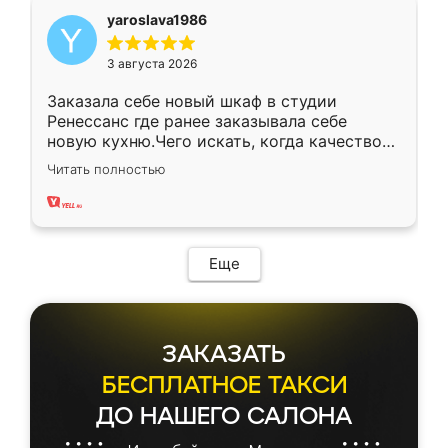
yaroslava1986
3 августа 2026
Заказала себе новый шкаф в студии
Ренессанс где ранее заказывала себе
новую кухню.Чего искать, когда качеством
вполне довольна. Служит кухня уже почти
Читать полностью
два года, нареканий нет.
Еще
ЗАКАЗАТЬ
БЕСПЛАТНОЕ ТАКСИ
ДО НАШЕГО САЛОНА