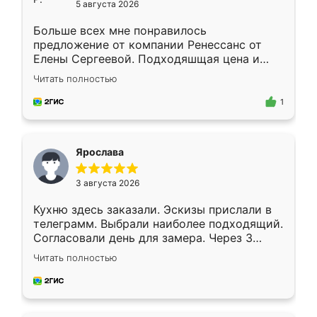
5 августа 2026
Больше всех мне понравилось
предложение от компании Ренессанс от
Елены Сергеевой. Подходяшщая цена и
короткие сроки изготовления. Приехавший
Читать полностью
для замера сотрудник Владислав
предложил по моему эскизу самый
1
подходящий вариант шкафа. Немного его
видоизменил, получилось даже лучше, чем
я хотела.
Ярослава
3 августа 2026
Кухню здесь заказали. Эскизы прислали в
телеграмм. Выбрали наиболее подходящий.
Согласовали день для замера. Через 3
недели кухня была уже готова. Остались
Читать полностью
довольны работой. Спасибо Ренессанс
мебель за качественную работу!