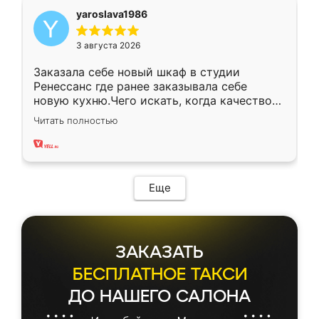
yaroslava1986
3 августа 2026
Заказала себе новый шкаф в студии
Ренессанс где ранее заказывала себе
новую кухню.Чего искать, когда качеством
вполне довольна. Служит кухня уже почти
Читать полностью
два года, нареканий нет.
Еще
ЗАКАЗАТЬ
БЕСПЛАТНОЕ ТАКСИ
ДО НАШЕГО САЛОНА