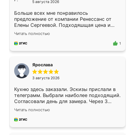
5 августа 2026
Больше всех мне понравилось
предложение от компании Ренессанс от
Елены Сергеевой. Подходяшщая цена и
короткие сроки изготовления. Приехавший
Читать полностью
для замера сотрудник Владислав
предложил по моему эскизу самый
1
подходящий вариант шкафа. Немного его
видоизменил, получилось даже лучше, чем
я хотела.
Ярослава
3 августа 2026
Кухню здесь заказали. Эскизы прислали в
телеграмм. Выбрали наиболее подходящий.
Согласовали день для замера. Через 3
недели кухня была уже готова. Остались
Читать полностью
довольны работой. Спасибо Ренессанс
мебель за качественную работу!