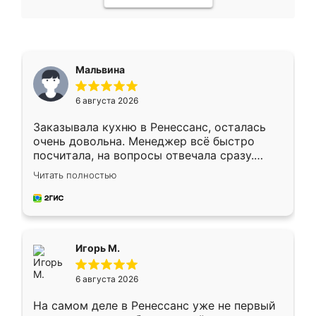
Мальвина
6 августа 2026
Заказывала кухню в Ренессанс, осталась
очень довольна. Менеджер всё быстро
посчитала, на вопросы отвечала сразу.
Замерщик приехал в субботу, подошёл к
Читать полностью
делу со всей ответственностью. Собрали
за день, ребята работали аккуратно, даже
пыли почти не было. Качество отличное,
ящики ходят плавно, ничего не скрипит.
Всё подошло как влитое.
Игорь М.
6 августа 2026
На самом деле в Ренессанс уже не первый