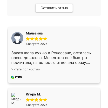
Оставить отзыв
Мальвина
6 августа 2026
Заказывала кухню в Ренессанс, осталась
очень довольна. Менеджер всё быстро
посчитала, на вопросы отвечала сразу.
Замерщик приехал в субботу, подошёл к
Читать полностью
делу со всей ответственностью. Собрали
за день, ребята работали аккуратно, даже
пыли почти не было. Качество отличное,
ящики ходят плавно, ничего не скрипит.
Всё подошло как влитое.
Игорь М.
6 августа 2026