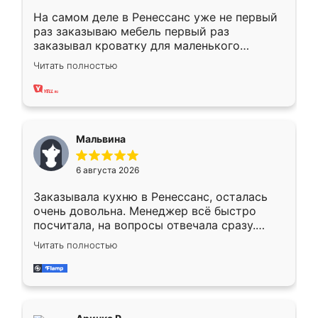
На самом деле в Ренессанс уже не первый
раз заказываю мебель первый раз
заказывал кроватку для маленького
ребёнка при его рождении ,во второй раз
Читать полностью
заказал шкаф-купе. По качеству очень
хорошее сборка достаточно быстрая,
также адекватные цены. До этого
сравнивал с разными конкурентами в этом
сегменте ,выбор у конкурентов куда
Мальвина
меньше, здесь же он более разнообразный.
Мне нравится ,если что-то потребуется из
6 августа 2026
мебели буду заказывать только здесь.
Заказывала кухню в Ренессанс, осталась
очень довольна. Менеджер всё быстро
посчитала, на вопросы отвечала сразу.
Замерщик приехал в субботу, подошёл к
Читать полностью
делу со всей ответственностью. Собрали
за день, ребята работали аккуратно, даже
пыли почти не было. Качество отличное,
ящики ходят плавно, ничего не скрипит.
Всё подошло как влитое.