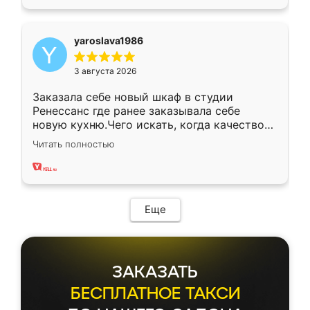
yaroslava1986
3 августа 2026
Заказала себе новый шкаф в студии
Ренессанс где ранее заказывала себе
новую кухню.Чего искать, когда качеством
вполне довольна. Служит кухня уже почти
Читать полностью
два года, нареканий нет.
Еще
ЗАКАЗАТЬ
БЕСПЛАТНОЕ ТАКСИ