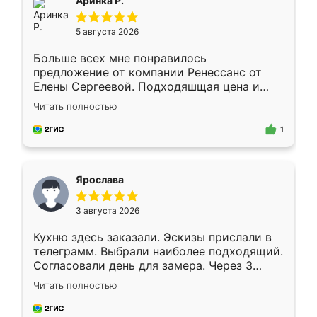
Аринка Р.
5 августа 2026
Больше всех мне понравилось
предложение от компании Ренессанс от
Елены Сергеевой. Подходяшщая цена и
короткие сроки изготовления. Приехавший
Читать полностью
для замера сотрудник Владислав
предложил по моему эскизу самый
1
подходящий вариант шкафа. Немного его
видоизменил, получилось даже лучше, чем
я хотела.
Ярослава
3 августа 2026
Кухню здесь заказали. Эскизы прислали в
телеграмм. Выбрали наиболее подходящий.
Согласовали день для замера. Через 3
недели кухня была уже готова. Остались
Читать полностью
довольны работой. Спасибо Ренессанс
мебель за качественную работу!