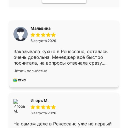
Мальвина
6 августа 2026
Заказывала кухню в Ренессанс, осталась
очень довольна. Менеджер всё быстро
посчитала, на вопросы отвечала сразу.
Замерщик приехал в субботу, подошёл к
Читать полностью
делу со всей ответственностью. Собрали
за день, ребята работали аккуратно, даже
пыли почти не было. Качество отличное,
ящики ходят плавно, ничего не скрипит.
Всё подошло как влитое.
Игорь М.
6 августа 2026
На самом деле в Ренессанс уже не первый