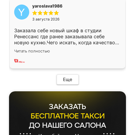
yaroslava1986
3 августа 2026
Заказала себе новый шкаф в студии
Ренессанс где ранее заказывала себе
новую кухню.Чего искать, когда качеством
вполне довольна. Служит кухня уже почти
Читать полностью
два года, нареканий нет.
Еще
ЗАКАЗАТЬ
БЕСПЛАТНОЕ ТАКСИ
ДО НАШЕГО САЛОНА