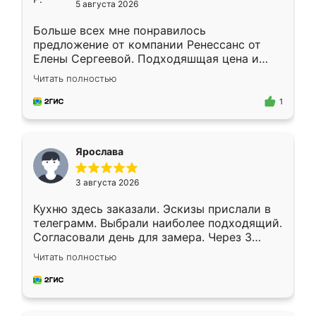
5 августа 2026
Больше всех мне понравилось
предложение от компании Ренессанс от
Елены Сергеевой. Подходяшщая цена и
короткие сроки изготовления. Приехавший
Читать полностью
для замера сотрудник Владислав
предложил по моему эскизу самый
1
подходящий вариант шкафа. Немного его
видоизменил, получилось даже лучше, чем
я хотела.
Ярослава
3 августа 2026
Кухню здесь заказали. Эскизы прислали в
телеграмм. Выбрали наиболее подходящий.
Согласовали день для замера. Через 3
недели кухня была уже готова. Остались
Читать полностью
довольны работой. Спасибо Ренессанс
мебель за качественную работу!