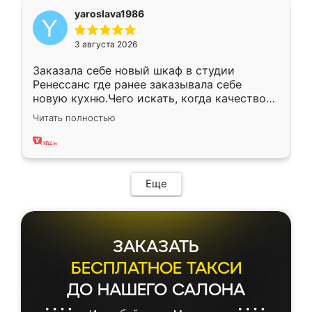
yaroslava1986
3 августа 2026
Заказала себе новый шкаф в студии
Ренессанс где ранее заказывала себе
новую кухню.Чего искать, когда качеством
вполне довольна. Служит кухня уже почти
Читать полностью
два года, нареканий нет.
Еще
ЗАКАЗАТЬ
БЕСПЛАТНОЕ ТАКСИ
ДО НАШЕГО САЛОНА