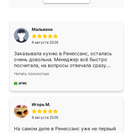
Мальвина
6 августа 2026
Заказывала кухню в Ренессанс, осталась
очень довольна. Менеджер всё быстро
посчитала, на вопросы отвечала сразу.
Замерщик приехал в субботу, подошёл к
Читать полностью
делу со всей ответственностью. Собрали
за день, ребята работали аккуратно, даже
пыли почти не было. Качество отличное,
ящики ходят плавно, ничего не скрипит.
Всё подошло как влитое.
Игорь М.
6 августа 2026
На самом деле в Ренессанс уже не первый