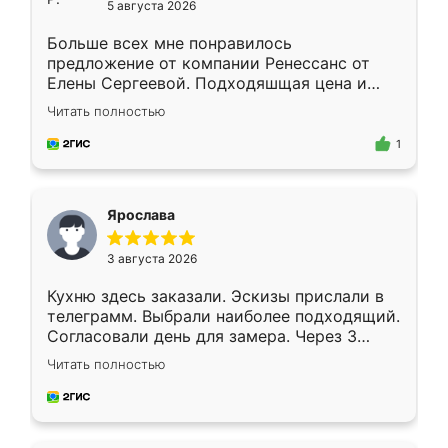
5 августа 2026
Больше всех мне понравилось
предложение от компании Ренессанс от
Елены Сергеевой. Подходяшщая цена и
короткие сроки изготовления. Приехавший
Читать полностью
для замера сотрудник Владислав
предложил по моему эскизу самый
1
подходящий вариант шкафа. Немного его
видоизменил, получилось даже лучше, чем
я хотела.
Ярослава
3 августа 2026
Кухню здесь заказали. Эскизы прислали в
телеграмм. Выбрали наиболее подходящий.
Согласовали день для замера. Через 3
недели кухня была уже готова. Остались
Читать полностью
довольны работой. Спасибо Ренессанс
мебель за качественную работу!