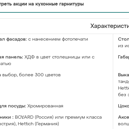
реть акции на кухонные гарнитуры
Характерист
ал фасадов:
с нанесением фотопечати
Сто
из и
я панель:
ХДФ в цвет столешницы или с
Габа
чатью
а выбор, более 300 цветов
Выка
танд
Hett
без 
ля посуды:
Хромированная
Цоко
ники :
BOYARD (Россия) или премиум класса
Аксе
встрия), Hettich (Германия)
волш