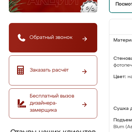
Посмот
Обратный звонок
Матери
Стенова
фотопе
Заказать расчёт
Цвет:
н
Бесплатный вызов
дизайнера-
Сушка д
замерщика
Подъем
Blum (А