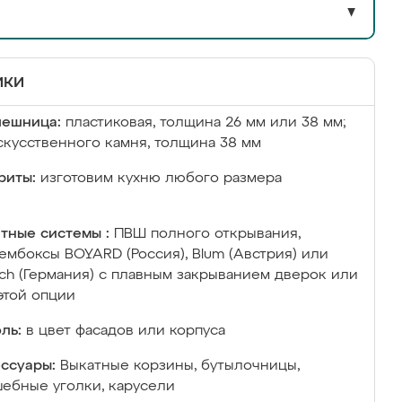
▼
ики
лешница:
пластиковая, толщина 26 мм или 38 мм;
скусственного камня, толщина 38 мм
риты:
изготовим кухню любого размера
тные системы :
ПВШ полного открывания,
ембоксы BOYARD (Россия), Blum (Австрия) или
ich (Германия) с плавным закрыванием дверок или
этой опции
ль:
в цвет фасадов или корпуса
ссуары:
Выкатные корзины, бутылочницы,
ебные уголки, карусели