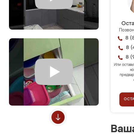
Оста
Позвон
8 (
8 (
8 (
Или оставь
ко
предвар
ОСТ
Ваша