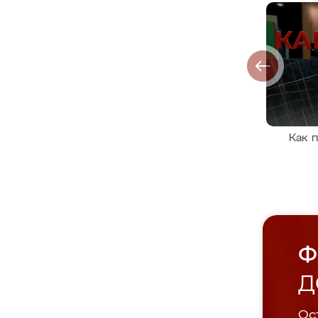
Как 
Ф
Д
Ост