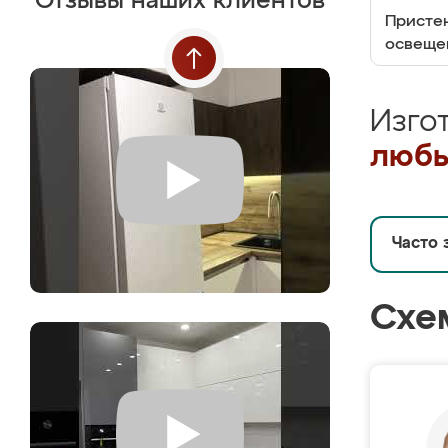
Отзывы наших клиентов
Пристен
освеще
Изго
любы
Часто 
Схе