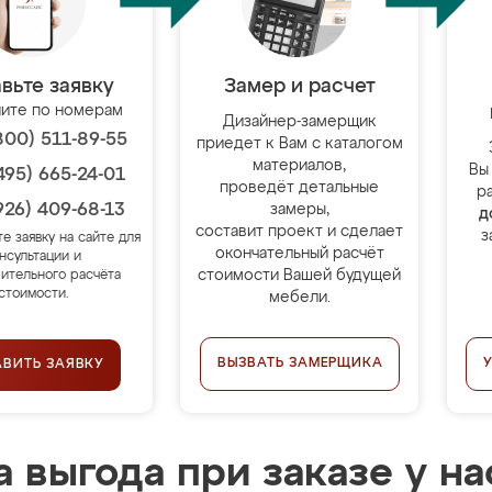
вьте заявку
Замер и расчет
ите по номерам
Дизайнер-замерщик
800) 511-89-55
приедет к Вам с каталогом
материалов,
Вы
495) 665-24-01
проведёт детальные
р
926) 409-68-13
замеры,
д
составит проект и сделает
з
те заявку на сайте для
окончательный расчёт
нсультации и
стоимости Вашей будущей
ительного расчёта
стоимости.
мебели.
ВЫЗВАТЬ ЗАМЕРЩИКА
АВИТЬ ЗАЯВКУ
 выгода при заказе у на