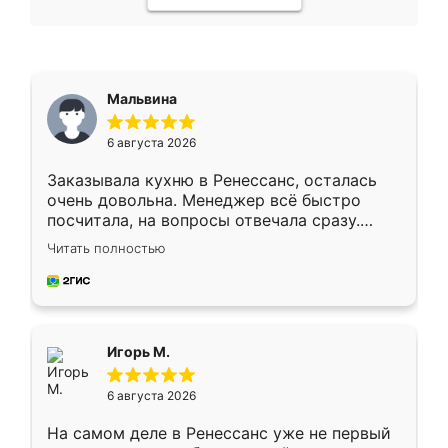
Мальвина
6 августа 2026
Заказывала кухню в Ренессанс, осталась
очень довольна. Менеджер всё быстро
посчитала, на вопросы отвечала сразу.
Замерщик приехал в субботу, подошёл к
Читать полностью
делу со всей ответственностью. Собрали
за день, ребята работали аккуратно, даже
пыли почти не было. Качество отличное,
ящики ходят плавно, ничего не скрипит.
Всё подошло как влитое.
Игорь М.
6 августа 2026
На самом деле в Ренессанс уже не первый