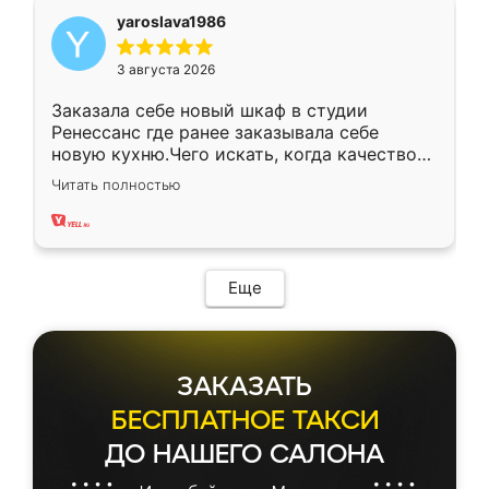
yaroslava1986
3 августа 2026
Заказала себе новый шкаф в студии
Ренессанс где ранее заказывала себе
новую кухню.Чего искать, когда качеством
вполне довольна. Служит кухня уже почти
Читать полностью
два года, нареканий нет.
Еще
ЗАКАЗАТЬ
БЕСПЛАТНОЕ ТАКСИ
ДО НАШЕГО САЛОНА