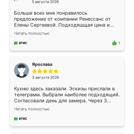
5 августа 2026
Больше всех мне понравилось
предложение от компании Ренессанс от
Елены Сергеевой. Подходяшщая цена и
короткие сроки изготовления. Приехавший
Читать полностью
для замера сотрудник Владислав
предложил по моему эскизу самый
1
подходящий вариант шкафа. Немного его
видоизменил, получилось даже лучше, чем
я хотела.
Ярослава
3 августа 2026
Кухню здесь заказали. Эскизы прислали в
телеграмм. Выбрали наиболее подходящий.
Согласовали день для замера. Через 3
недели кухня была уже готова. Остались
Читать полностью
довольны работой. Спасибо Ренессанс
мебель за качественную работу!