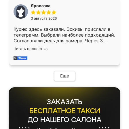
Ярослава
3 августа 2026
Кухню здесь заказали. Эскизы прислали в
телеграмм. Выбрали наиболее подходящий.
Согласовали день для замера. Через 3
недели кухня была уже готова. Остались
Читать полностью
довольны работой. Спасибо Ренессанс
мебель за качественную работу!
Еще
ЗАКАЗАТЬ
БЕСПЛАТНОЕ ТАКСИ
ДО НАШЕГО САЛОНА