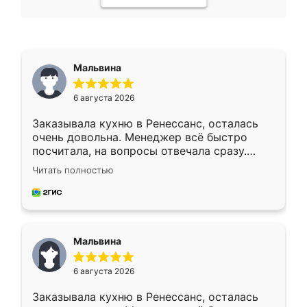
Мальвина
6 августа 2026
Заказывала кухню в Ренессанс, осталась
очень довольна. Менеджер всё быстро
посчитала, на вопросы отвечала сразу.
Замерщик приехал в субботу, подошёл к
Читать полностью
делу со всей ответственностью. Собрали
за день, ребята работали аккуратно, даже
пыли почти не было. Качество отличное,
ящики ходят плавно, ничего не скрипит.
Всё подошло как влитое.
Мальвина
6 августа 2026
Заказывала кухню в Ренессанс, осталась