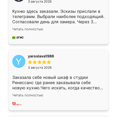
3 августа 2026
Кухню здесь заказали. Эскизы прислали в
телеграмм. Выбрали наиболее подходящий.
Согласовали день для замера. Через 3
недели кухня была уже готова. Остались
Читать полностью
довольны работой. Спасибо Ренессанс
мебель за качественную работу!
yaroslava1986
3 августа 2026
Заказала себе новый шкаф в студии
Ренессанс где ранее заказывала себе
новую кухню.Чего искать, когда качеством
вполне довольна. Служит кухня уже почти
Читать полностью
два года, нареканий нет.