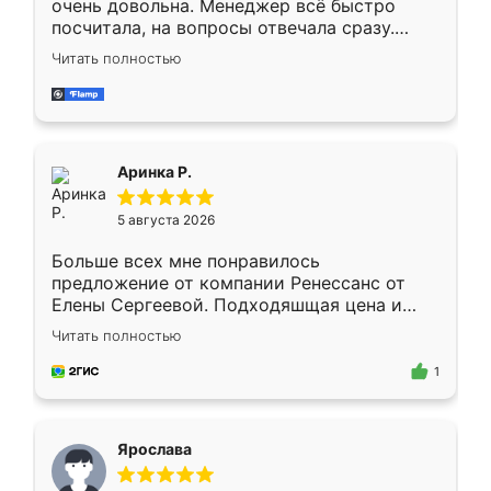
очень довольна. Менеджер всё быстро
посчитала, на вопросы отвечала сразу.
Замерщик приехал в субботу, подошёл к
Читать полностью
делу со всей ответственностью. Собрали
за день, ребята работали аккуратно, даже
пыли почти не было. Качество отличное,
ящики ходят плавно, ничего не скрипит.
Всё подошло как влитое.
Аринка Р.
5 августа 2026
Больше всех мне понравилось
предложение от компании Ренессанс от
Елены Сергеевой. Подходяшщая цена и
короткие сроки изготовления. Приехавший
Читать полностью
для замера сотрудник Владислав
предложил по моему эскизу самый
1
подходящий вариант шкафа. Немного его
видоизменил, получилось даже лучше, чем
я хотела.
Ярослава