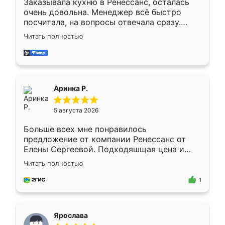
Заказывала кухню в Ренессанс, осталась
очень довольна. Менеджер всё быстро
посчитала, на вопросы отвечала сразу.
Замерщик приехал в субботу, подошёл к
Читать полностью
делу со всей ответственностью. Собрали
за день, ребята работали аккуратно, даже
пыли почти не было. Качество отличное,
ящики ходят плавно, ничего не скрипит.
Всё подошло как влитое.
Аринка Р.
5 августа 2026
Больше всех мне понравилось
предложение от компании Ренессанс от
Елены Сергеевой. Подходяшщая цена и
короткие сроки изготовления. Приехавший
Читать полностью
для замера сотрудник Владислав
предложил по моему эскизу самый
1
подходящий вариант шкафа. Немного его
видоизменил, получилось даже лучше, чем
я хотела.
Ярослава