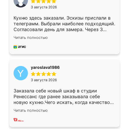
3 августа 2026
Кухню здесь заказали. Эскизы прислали в
телеграмм. Выбрали наиболее подходящий.
Согласовали день для замера. Через 3
недели кухня была уже готова. Остались
Читать полностью
довольны работой. Спасибо Ренессанс
мебель за качественную работу!
yaroslava1986
3 августа 2026
Заказала себе новый шкаф в студии
Ренессанс где ранее заказывала себе
новую кухню.Чего искать, когда качеством
вполне довольна. Служит кухня уже почти
Читать полностью
два года, нареканий нет.