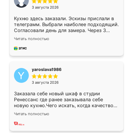
3 августа 2026
Кухню здесь заказали. Эскизы прислали в
телеграмм. Выбрали наиболее подходящий.
Согласовали день для замера. Через 3
недели кухня была уже готова. Остались
Читать полностью
довольны работой. Спасибо Ренессанс
мебель за качественную работу!
yaroslava1986
3 августа 2026
Заказала себе новый шкаф в студии
Ренессанс где ранее заказывала себе
новую кухню.Чего искать, когда качеством
вполне довольна. Служит кухня уже почти
Читать полностью
два года, нареканий нет.