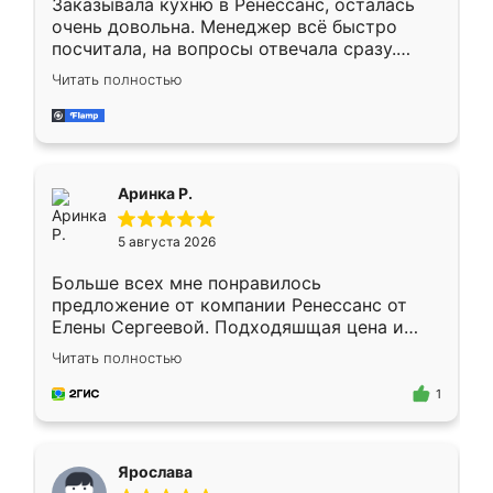
Заказывала кухню в Ренессанс, осталась
очень довольна. Менеджер всё быстро
посчитала, на вопросы отвечала сразу.
Замерщик приехал в субботу, подошёл к
Читать полностью
делу со всей ответственностью. Собрали
за день, ребята работали аккуратно, даже
пыли почти не было. Качество отличное,
ящики ходят плавно, ничего не скрипит.
Всё подошло как влитое.
Аринка Р.
5 августа 2026
Больше всех мне понравилось
предложение от компании Ренессанс от
Елены Сергеевой. Подходяшщая цена и
короткие сроки изготовления. Приехавший
Читать полностью
для замера сотрудник Владислав
предложил по моему эскизу самый
1
подходящий вариант шкафа. Немного его
видоизменил, получилось даже лучше, чем
я хотела.
Ярослава