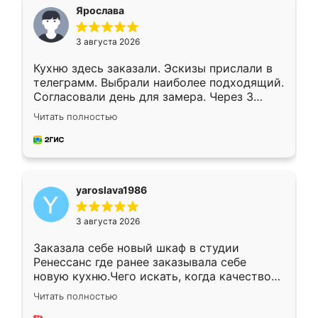
я хотела.
Ярослава
3 августа 2026
Кухню здесь заказали. Эскизы прислали в
телеграмм. Выбрали наиболее подходящий.
Согласовали день для замера. Через 3
недели кухня была уже готова. Остались
Читать полностью
довольны работой. Спасибо Ренессанс
мебель за качественную работу!
yaroslava1986
3 августа 2026
Заказала себе новый шкаф в студии
Ренессанс где ранее заказывала себе
новую кухню.Чего искать, когда качеством
вполне довольна. Служит кухня уже почти
Читать полностью
два года, нареканий нет.