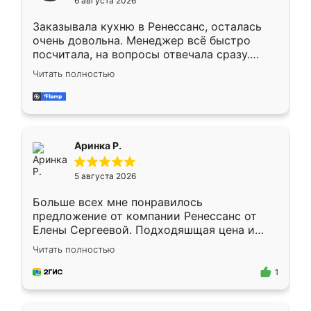
6 августа 2026
мебели буду заказывать только здесь.
Заказывала кухню в Ренессанс, осталась
очень довольна. Менеджер всё быстро
посчитала, на вопросы отвечала сразу.
Замерщик приехал в субботу, подошёл к
Читать полностью
делу со всей ответственностью. Собрали
за день, ребята работали аккуратно, даже
пыли почти не было. Качество отличное,
ящики ходят плавно, ничего не скрипит.
Всё подошло как влитое.
Аринка Р.
5 августа 2026
Больше всех мне понравилось
предложение от компании Ренессанс от
Елены Сергеевой. Подходяшщая цена и
короткие сроки изготовления. Приехавший
Читать полностью
для замера сотрудник Владислав
предложил по моему эскизу самый
1
подходящий вариант шкафа. Немного его
видоизменил, получилось даже лучше, чем