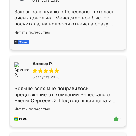
6 августа 2026
мебели буду заказывать только здесь.
Заказывала кухню в Ренессанс, осталась
очень довольна. Менеджер всё быстро
посчитала, на вопросы отвечала сразу.
Замерщик приехал в субботу, подошёл к
Читать полностью
делу со всей ответственностью. Собрали
за день, ребята работали аккуратно, даже
пыли почти не было. Качество отличное,
ящики ходят плавно, ничего не скрипит.
Всё подошло как влитое.
Аринка Р.
5 августа 2026
Больше всех мне понравилось
предложение от компании Ренессанс от
Елены Сергеевой. Подходяшщая цена и
короткие сроки изготовления. Приехавший
Читать полностью
для замера сотрудник Владислав
предложил по моему эскизу самый
1
подходящий вариант шкафа. Немного его
видоизменил, получилось даже лучше, чем