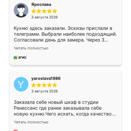
я хотела.
Ярослава
3 августа 2026
Кухню здесь заказали. Эскизы прислали в
телеграмм. Выбрали наиболее подходящий.
Согласовали день для замера. Через 3
недели кухня была уже готова. Остались
Читать полностью
довольны работой. Спасибо Ренессанс
мебель за качественную работу!
yaroslava1986
3 августа 2026
Заказала себе новый шкаф в студии
Ренессанс где ранее заказывала себе
новую кухню.Чего искать, когда качеством
вполне довольна. Служит кухня уже почти
Читать полностью
два года, нареканий нет.