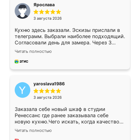
я хотела.
Ярослава
3 августа 2026
Кухню здесь заказали. Эскизы прислали в
телеграмм. Выбрали наиболее подходящий.
Согласовали день для замера. Через 3
недели кухня была уже готова. Остались
Читать полностью
довольны работой. Спасибо Ренессанс
мебель за качественную работу!
yaroslava1986
3 августа 2026
Заказала себе новый шкаф в студии
Ренессанс где ранее заказывала себе
новую кухню.Чего искать, когда качеством
вполне довольна. Служит кухня уже почти
Читать полностью
два года, нареканий нет.