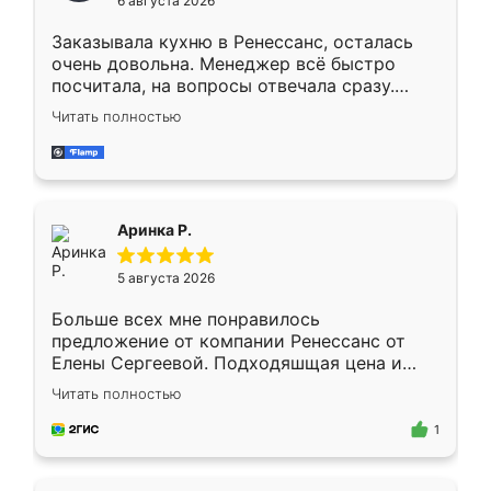
6 августа 2026
мебели буду заказывать только здесь.
Заказывала кухню в Ренессанс, осталась
очень довольна. Менеджер всё быстро
посчитала, на вопросы отвечала сразу.
Замерщик приехал в субботу, подошёл к
Читать полностью
делу со всей ответственностью. Собрали
за день, ребята работали аккуратно, даже
пыли почти не было. Качество отличное,
ящики ходят плавно, ничего не скрипит.
Всё подошло как влитое.
Аринка Р.
5 августа 2026
Больше всех мне понравилось
предложение от компании Ренессанс от
Елены Сергеевой. Подходяшщая цена и
короткие сроки изготовления. Приехавший
Читать полностью
для замера сотрудник Владислав
предложил по моему эскизу самый
1
подходящий вариант шкафа. Немного его
видоизменил, получилось даже лучше, чем