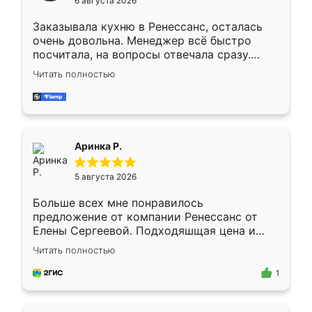
6 августа 2026
мебели буду заказывать только здесь.
Заказывала кухню в Ренессанс, осталась
очень довольна. Менеджер всё быстро
посчитала, на вопросы отвечала сразу.
Замерщик приехал в субботу, подошёл к
Читать полностью
делу со всей ответственностью. Собрали
за день, ребята работали аккуратно, даже
пыли почти не было. Качество отличное,
ящики ходят плавно, ничего не скрипит.
Всё подошло как влитое.
Аринка Р.
5 августа 2026
Больше всех мне понравилось
предложение от компании Ренессанс от
Елены Сергеевой. Подходяшщая цена и
короткие сроки изготовления. Приехавший
Читать полностью
для замера сотрудник Владислав
предложил по моему эскизу самый
1
подходящий вариант шкафа. Немного его
видоизменил, получилось даже лучше, чем