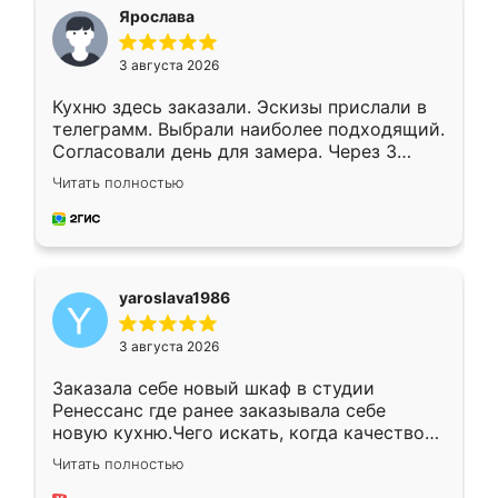
я хотела.
Ярослава
3 августа 2026
Кухню здесь заказали. Эскизы прислали в
телеграмм. Выбрали наиболее подходящий.
Согласовали день для замера. Через 3
недели кухня была уже готова. Остались
Читать полностью
довольны работой. Спасибо Ренессанс
мебель за качественную работу!
yaroslava1986
3 августа 2026
Заказала себе новый шкаф в студии
Ренессанс где ранее заказывала себе
новую кухню.Чего искать, когда качеством
вполне довольна. Служит кухня уже почти
Читать полностью
два года, нареканий нет.