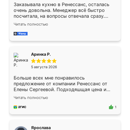
Заказывала кухню в Ренессанс, осталась
очень довольна. Менеджер всё быстро
посчитала, на вопросы отвечала сразу.
Замерщик приехал в субботу, подошёл к
Читать полностью
делу со всей ответственностью. Собрали
за день, ребята работали аккуратно, даже
пыли почти не было. Качество отличное,
ящики ходят плавно, ничего не скрипит.
Всё подошло как влитое.
Аринка Р.
5 августа 2026
Больше всех мне понравилось
предложение от компании Ренессанс от
Елены Сергеевой. Подходяшщая цена и
короткие сроки изготовления. Приехавший
Читать полностью
для замера сотрудник Владислав
предложил по моему эскизу самый
1
подходящий вариант шкафа. Немного его
видоизменил, получилось даже лучше, чем
я хотела.
Ярослава