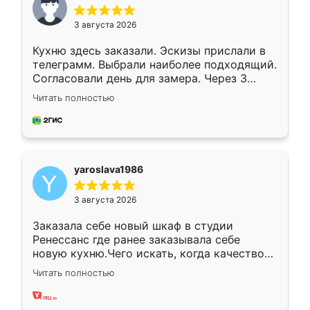
3 августа 2026
Кухню здесь заказали. Эскизы прислали в
телеграмм. Выбрали наиболее подходящий.
Согласовали день для замера. Через 3
недели кухня была уже готова. Остались
Читать полностью
довольны работой. Спасибо Ренессанс
мебель за качественную работу!
yaroslava1986
3 августа 2026
Заказала себе новый шкаф в студии
Ренессанс где ранее заказывала себе
новую кухню.Чего искать, когда качеством
вполне довольна. Служит кухня уже почти
Читать полностью
два года, нареканий нет.