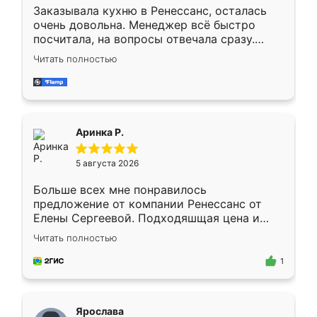
Заказывала кухню в Ренессанс, осталась
очень довольна. Менеджер всё быстро
посчитала, на вопросы отвечала сразу.
Замерщик приехал в субботу, подошёл к
Читать полностью
делу со всей ответственностью. Собрали
за день, ребята работали аккуратно, даже
пыли почти не было. Качество отличное,
ящики ходят плавно, ничего не скрипит.
Всё подошло как влитое.
Аринка Р.
5 августа 2026
Больше всех мне понравилось
предложение от компании Ренессанс от
Елены Сергеевой. Подходяшщая цена и
короткие сроки изготовления. Приехавший
Читать полностью
для замера сотрудник Владислав
предложил по моему эскизу самый
1
подходящий вариант шкафа. Немного его
видоизменил, получилось даже лучше, чем
я хотела.
Ярослава