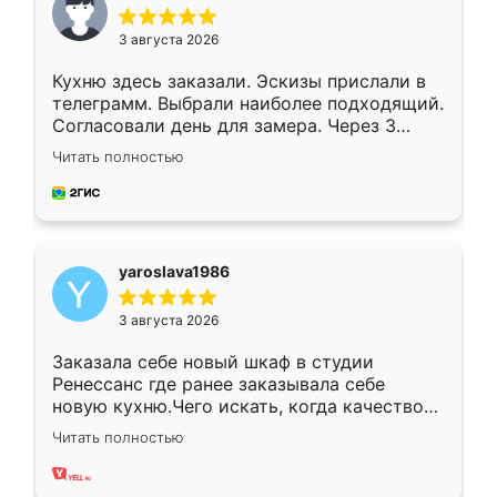
3 августа 2026
Кухню здесь заказали. Эскизы прислали в
телеграмм. Выбрали наиболее подходящий.
Согласовали день для замера. Через 3
недели кухня была уже готова. Остались
Читать полностью
довольны работой. Спасибо Ренессанс
мебель за качественную работу!
yaroslava1986
3 августа 2026
Заказала себе новый шкаф в студии
Ренессанс где ранее заказывала себе
новую кухню.Чего искать, когда качеством
вполне довольна. Служит кухня уже почти
Читать полностью
два года, нареканий нет.