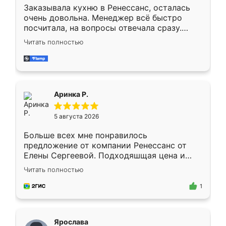
Заказывала кухню в Ренессанс, осталась
очень довольна. Менеджер всё быстро
посчитала, на вопросы отвечала сразу.
Замерщик приехал в субботу, подошёл к
Читать полностью
делу со всей ответственностью. Собрали
за день, ребята работали аккуратно, даже
пыли почти не было. Качество отличное,
ящики ходят плавно, ничего не скрипит.
Всё подошло как влитое.
Аринка Р.
5 августа 2026
Больше всех мне понравилось
предложение от компании Ренессанс от
Елены Сергеевой. Подходяшщая цена и
короткие сроки изготовления. Приехавший
Читать полностью
для замера сотрудник Владислав
предложил по моему эскизу самый
1
подходящий вариант шкафа. Немного его
видоизменил, получилось даже лучше, чем
я хотела.
Ярослава