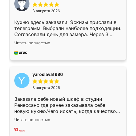
3 августа 2026
Кухню здесь заказали. Эскизы прислали в
телеграмм. Выбрали наиболее подходящий.
Согласовали день для замера. Через 3
недели кухня была уже готова. Остались
Читать полностью
довольны работой. Спасибо Ренессанс
мебель за качественную работу!
yaroslava1986
3 августа 2026
Заказала себе новый шкаф в студии
Ренессанс где ранее заказывала себе
новую кухню.Чего искать, когда качеством
вполне довольна. Служит кухня уже почти
Читать полностью
два года, нареканий нет.