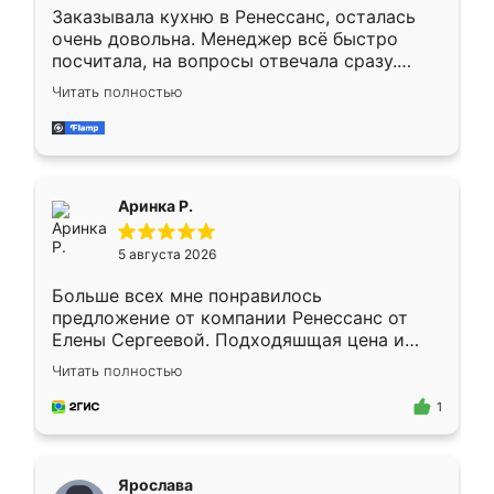
Заказывала кухню в Ренессанс, осталась
очень довольна. Менеджер всё быстро
посчитала, на вопросы отвечала сразу.
Замерщик приехал в субботу, подошёл к
Читать полностью
делу со всей ответственностью. Собрали
за день, ребята работали аккуратно, даже
пыли почти не было. Качество отличное,
ящики ходят плавно, ничего не скрипит.
Всё подошло как влитое.
Аринка Р.
5 августа 2026
Больше всех мне понравилось
предложение от компании Ренессанс от
Елены Сергеевой. Подходяшщая цена и
короткие сроки изготовления. Приехавший
Читать полностью
для замера сотрудник Владислав
предложил по моему эскизу самый
1
подходящий вариант шкафа. Немного его
видоизменил, получилось даже лучше, чем
я хотела.
Ярослава