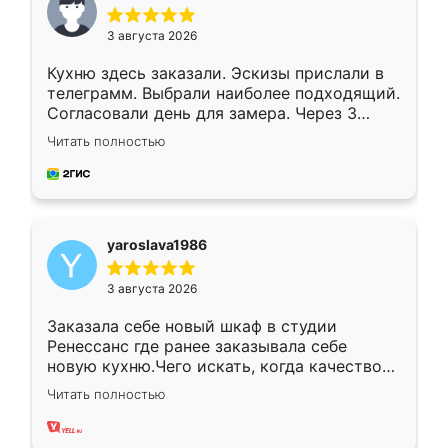
3 августа 2026
Кухню здесь заказали. Эскизы прислали в
телеграмм. Выбрали наиболее подходящий.
Согласовали день для замера. Через 3
недели кухня была уже готова. Остались
Читать полностью
довольны работой. Спасибо Ренессанс
мебель за качественную работу!
yaroslava1986
3 августа 2026
Заказала себе новый шкаф в студии
Ренессанс где ранее заказывала себе
новую кухню.Чего искать, когда качеством
вполне довольна. Служит кухня уже почти
Читать полностью
два года, нареканий нет.