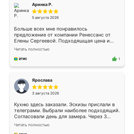
Всё подошло как влитое.
Аринка Р.
5 августа 2026
Больше всех мне понравилось
предложение от компании Ренессанс от
Елены Сергеевой. Подходяшщая цена и
короткие сроки изготовления. Приехавший
Читать полностью
для замера сотрудник Владислав
предложил по моему эскизу самый
1
подходящий вариант шкафа. Немного его
видоизменил, получилось даже лучше, чем
я хотела.
Ярослава
3 августа 2026
Кухню здесь заказали. Эскизы прислали в
телеграмм. Выбрали наиболее подходящий.
Согласовали день для замера. Через 3
недели кухня была уже готова. Остались
Читать полностью
довольны работой. Спасибо Ренессанс