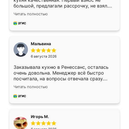
кухня качественная. Первый взнос не
большой, предлагали рассрочку, не взял.
Ждал меньше месяца, сборщик с прямыми
Читать полностью
руками. По цене вышло адекватно.
Рекомендую!
Мальвина
6 августа 2026
Заказывала кухню в Ренессанс, осталась
очень довольна. Менеджер всё быстро
посчитала, на вопросы отвечала сразу.
Замерщик приехал в субботу, подошёл к
Читать полностью
делу со всей ответственностью. Собрали
за день, ребята работали аккуратно, даже
пыли почти не было. Качество отличное,
ящики ходят плавно, ничего не скрипит.
Всё подошло как влитое.
Игорь М.