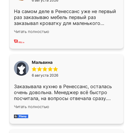
6 августа 2026
На самом деле в Ренессанс уже не первый
раз заказываю мебель первый раз
заказывал кроватку для маленького
ребёнка при его рождении ,во второй раз
Читать полностью
заказал шкаф-купе. По качеству очень
хорошее сборка достаточно быстрая,
также адекватные цены. До этого
сравнивал с разными конкурентами в этом
сегменте ,выбор у конкурентов куда
Мальвина
меньше, здесь же он более разнообразный.
Мне нравится ,если что-то потребуется из
6 августа 2026
мебели буду заказывать только здесь.
Заказывала кухню в Ренессанс, осталась
очень довольна. Менеджер всё быстро
посчитала, на вопросы отвечала сразу.
Замерщик приехал в субботу, подошёл к
Читать полностью
делу со всей ответственностью. Собрали
за день, ребята работали аккуратно, даже
пыли почти не было. Качество отличное,
ящики ходят плавно, ничего не скрипит.