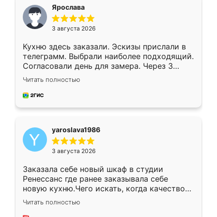
я хотела.
Ярослава
3 августа 2026
Кухню здесь заказали. Эскизы прислали в
телеграмм. Выбрали наиболее подходящий.
Согласовали день для замера. Через 3
недели кухня была уже готова. Остались
Читать полностью
довольны работой. Спасибо Ренессанс
мебель за качественную работу!
yaroslava1986
3 августа 2026
Заказала себе новый шкаф в студии
Ренессанс где ранее заказывала себе
новую кухню.Чего искать, когда качеством
вполне довольна. Служит кухня уже почти
Читать полностью
два года, нареканий нет.