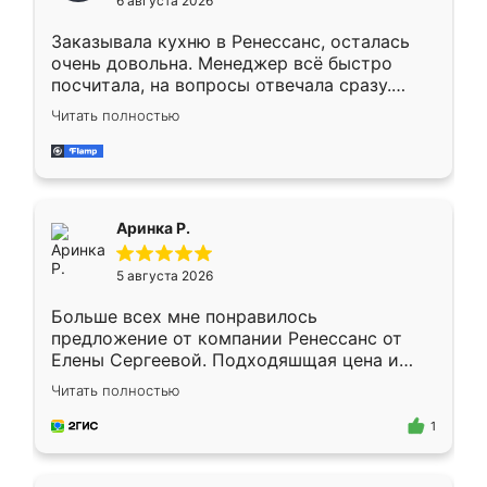
6 августа 2026
мебели буду заказывать только здесь.
Заказывала кухню в Ренессанс, осталась
очень довольна. Менеджер всё быстро
посчитала, на вопросы отвечала сразу.
Замерщик приехал в субботу, подошёл к
Читать полностью
делу со всей ответственностью. Собрали
за день, ребята работали аккуратно, даже
пыли почти не было. Качество отличное,
ящики ходят плавно, ничего не скрипит.
Всё подошло как влитое.
Аринка Р.
5 августа 2026
Больше всех мне понравилось
предложение от компании Ренессанс от
Елены Сергеевой. Подходяшщая цена и
короткие сроки изготовления. Приехавший
Читать полностью
для замера сотрудник Владислав
предложил по моему эскизу самый
1
подходящий вариант шкафа. Немного его
видоизменил, получилось даже лучше, чем