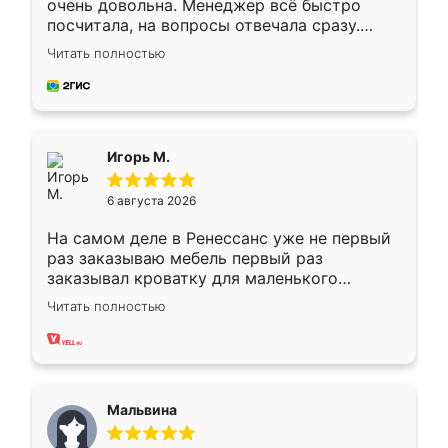
очень довольна. Менеджер всё быстро
посчитала, на вопросы отвечала сразу.
Замерщик приехал в субботу, подошёл к
Читать полностью
делу со всей ответственностью. Собрали
за день, ребята работали аккуратно, даже
пыли почти не было. Качество отличное,
ящики ходят плавно, ничего не скрипит.
Всё подошло как влитое.
Игорь М.
6 августа 2026
На самом деле в Ренессанс уже не первый
раз заказываю мебель первый раз
заказывал кроватку для маленького
ребёнка при его рождении ,во второй раз
Читать полностью
заказал шкаф-купе. По качеству очень
хорошее сборка достаточно быстрая,
также адекватные цены. До этого
сравнивал с разными конкурентами в этом
сегменте ,выбор у конкурентов куда
Мальвина
меньше, здесь же он более разнообразный.
Мне нравится ,если что-то потребуется из