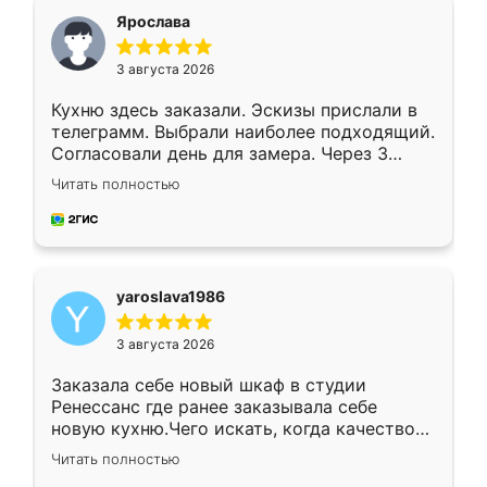
я хотела.
Ярослава
3 августа 2026
Кухню здесь заказали. Эскизы прислали в
телеграмм. Выбрали наиболее подходящий.
Согласовали день для замера. Через 3
недели кухня была уже готова. Остались
Читать полностью
довольны работой. Спасибо Ренессанс
мебель за качественную работу!
yaroslava1986
3 августа 2026
Заказала себе новый шкаф в студии
Ренессанс где ранее заказывала себе
новую кухню.Чего искать, когда качеством
вполне довольна. Служит кухня уже почти
Читать полностью
два года, нареканий нет.