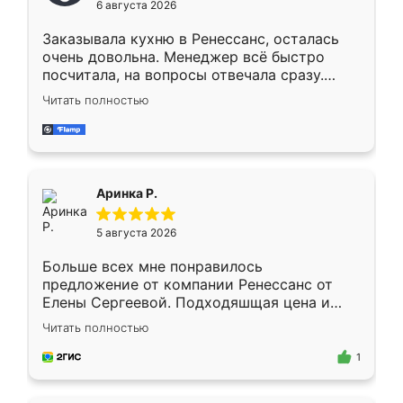
6 августа 2026
мебели буду заказывать только здесь.
Заказывала кухню в Ренессанс, осталась
очень довольна. Менеджер всё быстро
посчитала, на вопросы отвечала сразу.
Замерщик приехал в субботу, подошёл к
Читать полностью
делу со всей ответственностью. Собрали
за день, ребята работали аккуратно, даже
пыли почти не было. Качество отличное,
ящики ходят плавно, ничего не скрипит.
Всё подошло как влитое.
Аринка Р.
5 августа 2026
Больше всех мне понравилось
предложение от компании Ренессанс от
Елены Сергеевой. Подходяшщая цена и
короткие сроки изготовления. Приехавший
Читать полностью
для замера сотрудник Владислав
предложил по моему эскизу самый
1
подходящий вариант шкафа. Немного его
видоизменил, получилось даже лучше, чем