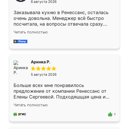
6 августа 2026
мебели буду заказывать только здесь.
Заказывала кухню в Ренессанс, осталась
очень довольна. Менеджер всё быстро
посчитала, на вопросы отвечала сразу.
Замерщик приехал в субботу, подошёл к
Читать полностью
делу со всей ответственностью. Собрали
за день, ребята работали аккуратно, даже
пыли почти не было. Качество отличное,
ящики ходят плавно, ничего не скрипит.
Всё подошло как влитое.
Аринка Р.
5 августа 2026
Больше всех мне понравилось
предложение от компании Ренессанс от
Елены Сергеевой. Подходяшщая цена и
короткие сроки изготовления. Приехавший
Читать полностью
для замера сотрудник Владислав
предложил по моему эскизу самый
1
подходящий вариант шкафа. Немного его
видоизменил, получилось даже лучше, чем