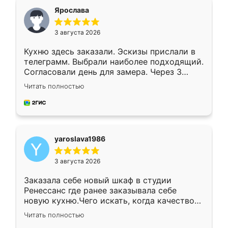
я хотела.
Ярослава
3 августа 2026
Кухню здесь заказали. Эскизы прислали в
телеграмм. Выбрали наиболее подходящий.
Согласовали день для замера. Через 3
недели кухня была уже готова. Остались
Читать полностью
довольны работой. Спасибо Ренессанс
мебель за качественную работу!
yaroslava1986
3 августа 2026
Заказала себе новый шкаф в студии
Ренессанс где ранее заказывала себе
новую кухню.Чего искать, когда качеством
вполне довольна. Служит кухня уже почти
Читать полностью
два года, нареканий нет.