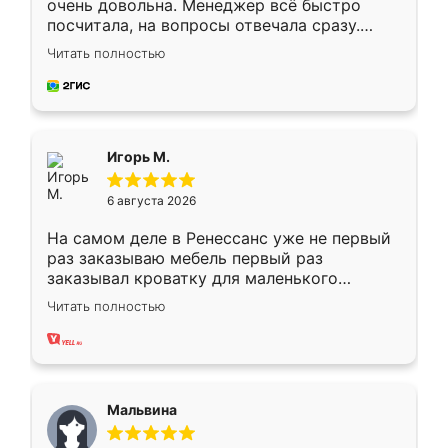
очень довольна. Менеджер всё быстро
посчитала, на вопросы отвечала сразу.
Замерщик приехал в субботу, подошёл к
Читать полностью
делу со всей ответственностью. Собрали
за день, ребята работали аккуратно, даже
пыли почти не было. Качество отличное,
ящики ходят плавно, ничего не скрипит.
Всё подошло как влитое.
Игорь М.
6 августа 2026
На самом деле в Ренессанс уже не первый
раз заказываю мебель первый раз
заказывал кроватку для маленького
ребёнка при его рождении ,во второй раз
Читать полностью
заказал шкаф-купе. По качеству очень
хорошее сборка достаточно быстрая,
также адекватные цены. До этого
сравнивал с разными конкурентами в этом
сегменте ,выбор у конкурентов куда
Мальвина
меньше, здесь же он более разнообразный.
Мне нравится ,если что-то потребуется из