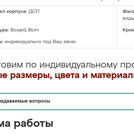
ал корпуса:
ДСП
Фаса
виды
ура:
Boyard, Blum
Кром
ы:
индивидуально под Ваш заказ
товим по индивидуальному про
е размеры, цвета и материа
задаваемые вопросы
ма работы