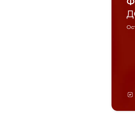
Ф
Д
Ост