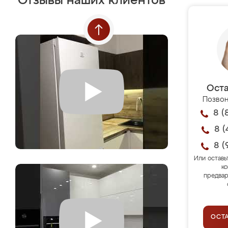
Отзывы наших клиентов
Оста
Позвон
8 (
8 (
8 (
Или оставь
ко
предвар
ОСТ