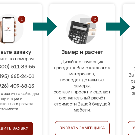
вьте заявку
Замер и расчет
ите по номерам
Дизайнер-замерщик
800) 511-89-55
приедет к Вам с каталогом
материалов,
Вы
495) 665-24-01
проведёт детальные
р
926) 409-68-13
замеры,
д
составит проект и сделает
з
те заявку на сайте для
окончательный расчёт
нсультации и
стоимости Вашей будущей
ительного расчёта
стоимости.
мебели.
ВЫЗВАТЬ ЗАМЕРЩИКА
АВИТЬ ЗАЯВКУ