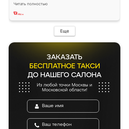
вполне довольна. Служит кухня уже почти
Читать полностью
два года, нареканий нет.
Еще
ЗАКАЗАТЬ
БЕСПЛАТНОЕ ТАКСИ
ДО НАШЕГО САЛОНА
Из любой точки Москвы и
Московской области!