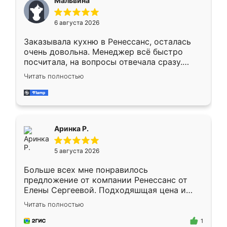
Мальвина
меньше, здесь же он более разнообразный.
Мне нравится ,если что-то потребуется из
6 августа 2026
мебели буду заказывать только здесь.
Заказывала кухню в Ренессанс, осталась
очень довольна. Менеджер всё быстро
посчитала, на вопросы отвечала сразу.
Замерщик приехал в субботу, подошёл к
Читать полностью
делу со всей ответственностью. Собрали
за день, ребята работали аккуратно, даже
пыли почти не было. Качество отличное,
ящики ходят плавно, ничего не скрипит.
Всё подошло как влитое.
Аринка Р.
5 августа 2026
Больше всех мне понравилось
предложение от компании Ренессанс от
Елены Сергеевой. Подходяшщая цена и
короткие сроки изготовления. Приехавший
Читать полностью
для замера сотрудник Владислав
предложил по моему эскизу самый
1