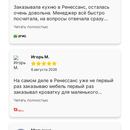
Заказывала кухню в Ренессанс, осталась
очень довольна. Менеджер всё быстро
посчитала, на вопросы отвечала сразу.
Замерщик приехал в субботу, подошёл к
Читать полностью
делу со всей ответственностью. Собрали
за день, ребята работали аккуратно, даже
пыли почти не было. Качество отличное,
ящики ходят плавно, ничего не скрипит.
Всё подошло как влитое.
Игорь М.
6 августа 2026
На самом деле в Ренессанс уже не первый
раз заказываю мебель первый раз
заказывал кроватку для маленького
ребёнка при его рождении ,во второй раз
Читать полностью
заказал шкаф-купе. По качеству очень
хорошее сборка достаточно быстрая,
также адекватные цены. До этого
сравнивал с разными конкурентами в этом
сегменте ,выбор у конкурентов куда