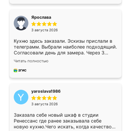
подходящий вариант шкафа. Немного его
видоизменил, получилось даже лучше, чем
я хотела.
Ярослава
3 августа 2026
Кухню здесь заказали. Эскизы прислали в
телеграмм. Выбрали наиболее подходящий.
Согласовали день для замера. Через 3
недели кухня была уже готова. Остались
Читать полностью
довольны работой. Спасибо Ренессанс
мебель за качественную работу!
yaroslava1986
3 августа 2026
Заказала себе новый шкаф в студии
Ренессанс где ранее заказывала себе
новую кухню.Чего искать, когда качеством