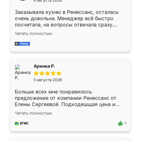
6 августа 2026
мебели буду заказывать только здесь.
Заказывала кухню в Ренессанс, осталась
очень довольна. Менеджер всё быстро
посчитала, на вопросы отвечала сразу.
Замерщик приехал в субботу, подошёл к
Читать полностью
делу со всей ответственностью. Собрали
за день, ребята работали аккуратно, даже
пыли почти не было. Качество отличное,
ящики ходят плавно, ничего не скрипит.
Всё подошло как влитое.
Аринка Р.
5 августа 2026
Больше всех мне понравилось
предложение от компании Ренессанс от
Елены Сергеевой. Подходяшщая цена и
короткие сроки изготовления. Приехавший
Читать полностью
для замера сотрудник Владислав
предложил по моему эскизу самый
1
подходящий вариант шкафа. Немного его
видоизменил, получилось даже лучше, чем