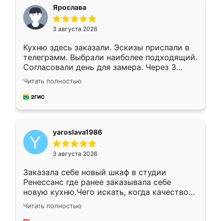
я хотела.
Ярослава
3 августа 2026
Кухню здесь заказали. Эскизы прислали в
телеграмм. Выбрали наиболее подходящий.
Согласовали день для замера. Через 3
недели кухня была уже готова. Остались
Читать полностью
довольны работой. Спасибо Ренессанс
мебель за качественную работу!
yaroslava1986
3 августа 2026
Заказала себе новый шкаф в студии
Ренессанс где ранее заказывала себе
новую кухню.Чего искать, когда качеством
вполне довольна. Служит кухня уже почти
Читать полностью
два года, нареканий нет.