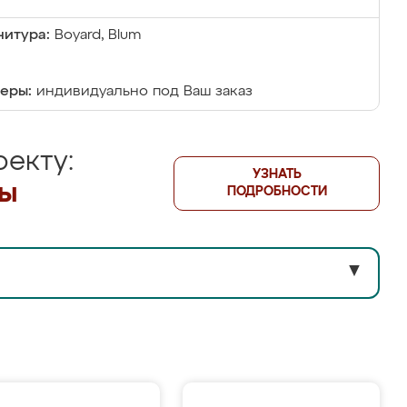
итура:
Boyard, Blum
еры:
индивидуально под Ваш заказ
екту:
УЗНАТЬ
лы
ПОДРОБНОСТИ
▼