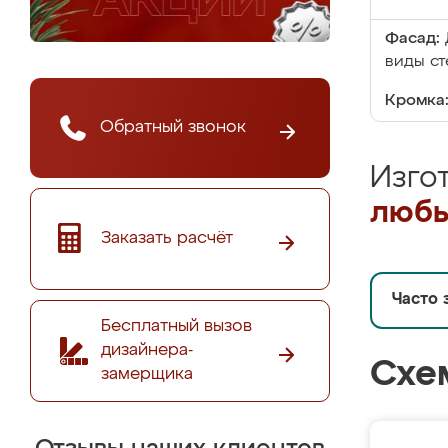
Фасад:
виды ст
Кромка
Обратный звонок
Изго
любы
Заказать расчёт
Часто 
Бесплатный вызов
дизайнера-
Схе
замерщика