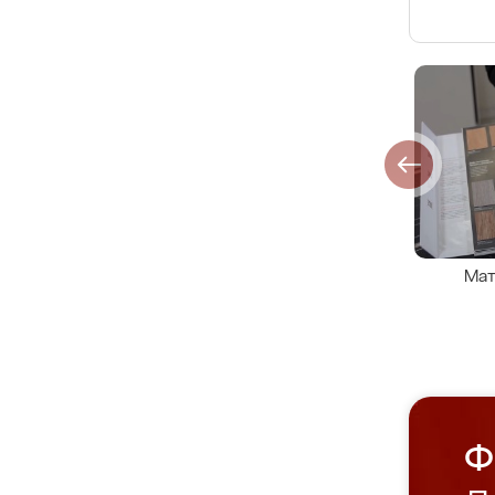
Мат
Ф