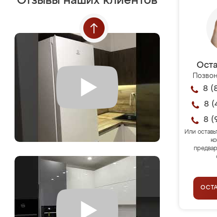
Отзывы наших клиентов
Оста
Позвон
8 (
8 (
8 (
Или оставь
ко
предвар
ОСТ