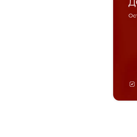
Д
Ост