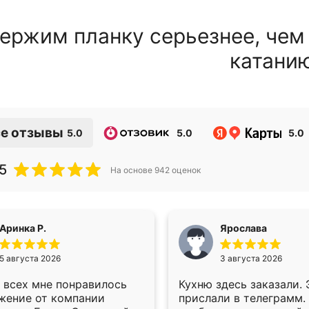
ержим планку серьезнее, чем
катани
е отзывы
5.0
5.0
5.0
5
На основе
942
оценок
Аринка Р.
Ярослава
5 августа 2026
3 августа 2026
 всех мне понравилось
Кухню здесь заказали.
жение от компании
прислали в телеграмм.