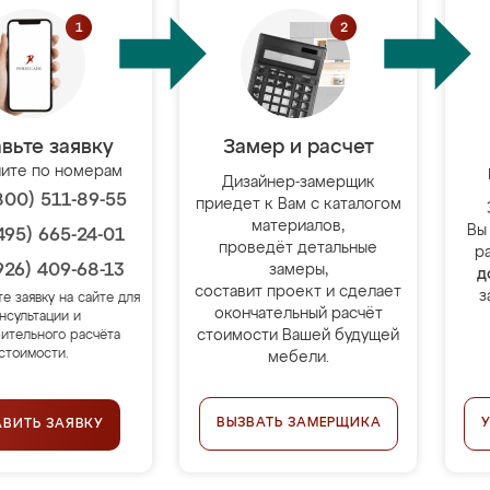
вьте заявку
Замер и расчет
ите по номерам
Дизайнер-замерщик
800) 511-89-55
приедет к Вам с каталогом
материалов,
Вы
495) 665-24-01
проведёт детальные
р
926) 409-68-13
замеры,
д
составит проект и сделает
з
те заявку на сайте для
окончательный расчёт
нсультации и
стоимости Вашей будущей
ительного расчёта
стоимости.
мебели.
ВЫЗВАТЬ ЗАМЕРЩИКА
АВИТЬ ЗАЯВКУ